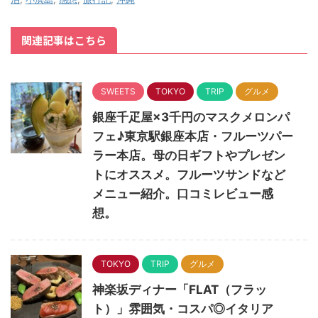
関連記事はこちら
SWEETS
TOKYO
TRIP
グルメ
銀座千疋屋×3千円のマスクメロンパ
フェ♪東京駅銀座本店・フルーツパー
ラー本店。母の日ギフトやプレゼン
トにオススメ。フルーツサンドなど
メニュー紹介。口コミレビュー感
想。
TOKYO
TRIP
グルメ
神楽坂ディナー「FLAT（フラッ
ト）」雰囲気・コスパ◎イタリア