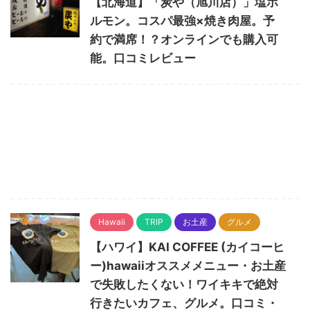
【北海道】「炭や（旭川店）」塩ホ
ルモン。コスパ最強×焼き肉屋。予
約で満席！？オンラインでも購入可
能。口コミレビュー
Hawaii
TRIP
お土産
グルメ
【ハワイ】KAI COFFEE (カイコーヒ
ー)hawaiiオススメメニュー・お土産
で失敗したくない！ワイキキで絶対
行きたいカフェ、グルメ。口コミ・