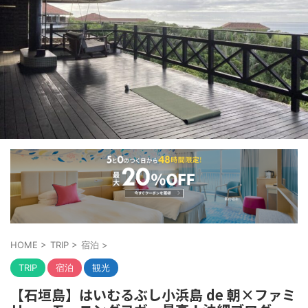
HOME
>
TRIP
>
宿泊
>
TRIP
宿泊
観光
【石垣島】はいむるぶし小浜島 de 朝×ファミ