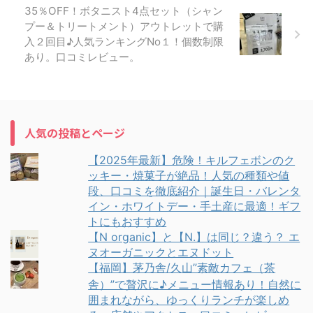
35％OFF！ボタニスト4点セット（シャン
プー＆トリートメント）アウトレットで購
入２回目♪人気ランキングNo１！個数制限
あり。口コミレビュー。
人気の投稿とページ
【2025年最新】危険！キルフェボンのク
ッキー・焼菓子が絶品！人気の種類や値
段、口コミを徹底紹介｜誕生日・バレンタ
イン・ホワイトデー・手土産に最適！ギフ
トにもおすすめ
【N organic】と【N.】は同じ？違う？ エ
ヌオーガニックとエヌドット
【福岡】茅乃舎/久山”素敵カフェ（茶
舎）”で贅沢に♪メニュー情報あり！自然に
囲まれながら、ゆっくりランチが楽しめ