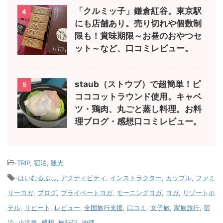
「クルミッ子」鎌倉紅谷。東京駅
4
にも店舗あり。売り切れや個数制
限も！賞味期限～お昼のおやつセ
ット～など、口コミレビュー。
staub（ストウブ）で超簡単！ピ
5
コココットラウンド使用。キャベ
ツ・鶏肉、丸ごと蒸し料理。お料
理ブログ・感想口コミレビュー。
-
TRIP
,
宿泊
,
観光
-
はいむるぶし
,
アクティビティ
,
インストラクター
,
カップル
,
ファミ
リーヨガ
,
ブログ
,
プライベートヨガ
,
モーニングヨガ
,
ヨガ
,
リゾートホ
テル
,
リピート
,
レビュー
,
全国旅行支援
,
口コミ
,
女子旅
,
家族旅行
,
宿
泊
,
小浜島
,
感想
,
旅行記
,
沖縄