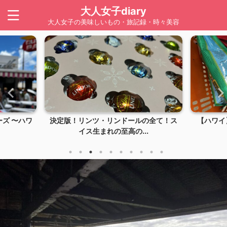
大人女子diary
大人女子の美味しいもの・旅記録・時々美容
の全て！ス
【ハワイ】LION COFFEE（ライオンコ
【ハワイ
.
ーヒー）は...