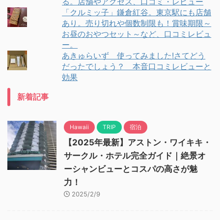
る。店舗やアクセス、口コミ・レビュー
「クルミッ子」鎌倉紅谷。東京駅にも店舗
あり。売り切れや個数制限も！賞味期限～
お昼のおやつセット～など、口コミレビュ
ー。
あきゅらいず 使ってみました!さてどう
だったでしょう？ 本音口コミレビューと
効果
新着記事
Hawaii
TRIP
宿泊
【2025年最新】アストン・ワイキキ・
サークル・ホテル完全ガイド｜絶景オ
ーシャンビューとコスパの高さが魅
力！
2025/2/9