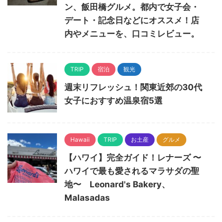
ン、飯田橋グルメ。都内で女子会・
デート・記念日などにオススメ！店
内やメニューを、口コミレビュー。
TRIP
宿泊
観光
週末リフレッシュ！関東近郊の30代
女子におすすめ温泉宿5選
Hawaii
TRIP
お土産
グルメ
【ハワイ】完全ガイド！レナーズ 〜
ハワイで最も愛されるマラサダの聖
地〜 Leonard's Bakery、
Malasadas