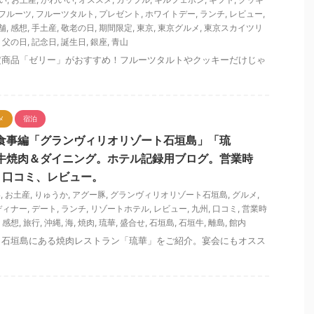
フルーツ
,
フルーツタルト
,
プレゼント
,
ホワイトデー
,
ランチ
,
レビュー
,
舗
,
感想
,
手土産
,
敬老の日
,
期間限定
,
東京
,
東京グルメ
,
東京スカイツリ
,
父の日
,
記念日
,
誕生日
,
銀座
,
青山
定商品「ゼリー」がおすすめ！フルーツタルトやクッキーだけじゃ
メ
宿泊
食事編「グランヴィリオリゾート石垣島」「琉
石垣牛焼肉＆ダイニング。ホテル記録用ブログ。営業時
、口コミ、レビュー。
い
,
お土産
,
りゅうか
,
アグー豚
,
グランヴィリオリゾート石垣島
,
グルメ
,
ディナー
,
デート
,
ランチ
,
リゾートホテル
,
レビュー
,
九州
,
口コミ
,
営業時
,
感想
,
旅行
,
沖縄
,
海
,
焼肉
,
琉華
,
盛合せ
,
石垣島
,
石垣牛
,
離島
,
館内
ト石垣島にある焼肉レストラン「琉華」をご紹介。宴会にもオスス