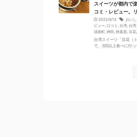
スイーツが都内で
コミ・レビュー。
2023/9/13
おいし
ビュー
,
口コミ
,
台湾
,
台湾
淡路町
,
神田
,
秋葉原
,
豆花
台湾スイーツ「豆花（
で、3回以上食べに行っ