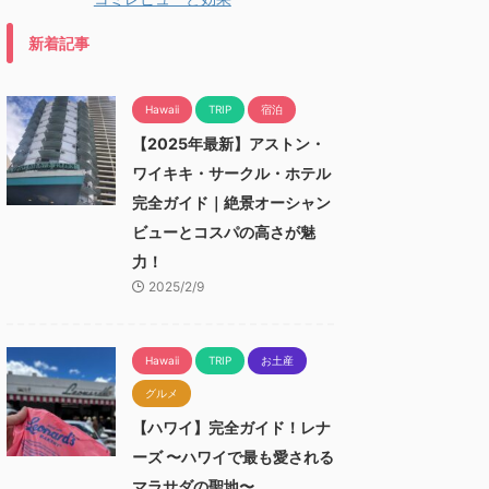
新着記事
Hawaii
TRIP
宿泊
【2025年最新】アストン・
ワイキキ・サークル・ホテル
完全ガイド｜絶景オーシャン
ビューとコスパの高さが魅
力！
2025/2/9
Hawaii
TRIP
お土産
グルメ
【ハワイ】完全ガイド！レナ
ーズ 〜ハワイで最も愛される
マラサダの聖地〜