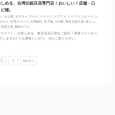
楽しめる、台湾伝統豆花専門店！おいしい！店舗・口
リピ確。
い
,
お土産
,
オススメ
,
グルメ
,
スイーツ
,
トウファ
,
トーファ
,
リピート
,
レ
グルメ
,
台湾スイーツ
,
台湾旅行
,
女子旅
,
小川町
,
東京豆花工房
,
楽しい
,
,
豆花工房
,
都内カフェ
トウファ）」が楽しめる、東京豆花工房をご紹介！筆者リピーター
ています♪とても美味しいので、ぜひご覧ください。
1
2
Next »