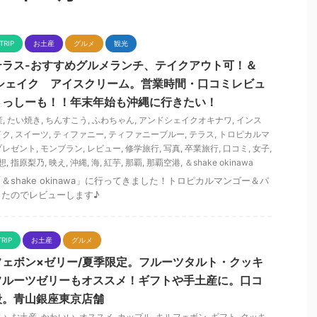
TRIP
お土産
グルメ
観光
テラス-おすすめグルメランチ、テイクアウト可！＆
awa。シェイク アイスクリーム。営業時間・口コミレビュ
さっしーも！！年末年始も沖縄に行きたい！
産
,
たい焼き
,
ちんすこう
,
ふわちゃん
,
アンドシェイクオキナワ
,
インス
イク
,
スイーツ
,
ティファニー
,
ティファニーブルー
,
テラス
,
トロピカルマ
プレゼント
,
モンブラン
,
レビュー
,
修学旅行
,
写真
,
卒業旅行
,
口コミ
,
女子
,
想
,
指原梨乃
,
映え
,
沖縄
,
海
,
紅芋
,
那覇
,
那覇空港
,
＆shake okinawa
shake okinawa」に行ってきました！トロピカルマンゴー＆パ
たのでレビューします♪
TRIP
お土産
グルメ
ェボン×ゼリー/夏季限定。フルーツタルト・クッキ
フルーツゼリーもオススメ！ギフトや手土産に。口コ
段。青山銀座東京店舗
い
,
お土産
,
かわいい
,
オススメ
,
カップル
,
キルフェボン
,
ギフト
,
クッキ