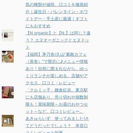
気の種類や値段、口コミを徹底紹
介｜誕生日・バレンタイン・ホワ
イトデー・手土産に最適！ギフト
にもおすすめ
【N organic】と【N.】は同じ？違
う？ エヌオーガニックとエヌドッ
ト
【福岡】茅乃舎/久山”素敵カフェ
（茶舎）”で贅沢に♪メニュー情報
あり！自然に囲まれながら、ゆっ
くりランチが楽しめる。店舗やア
クセス、口コミ・レビュー
「クルミッ子」鎌倉紅谷。東京駅
にも店舗あり。売り切れや個数制
限も！賞味期限～お昼のおやつセ
ット～など、口コミレビュー。
あきゅらいず 使ってみました!さ
てどうだったでしょう？ 本音口
コミレビューと効果