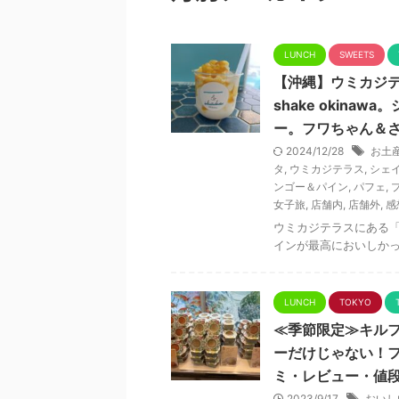
LUNCH
SWEETS
【沖縄】ウミカジ
shake okin
ー。フワちゃん＆
2024/12/28
お土
タ
,
ウミカジテラス
,
シェ
ンゴー＆パイン
,
パフェ
,
女子旅
,
店舗内
,
店舗外
,
感
ウミカジテラスにある「＆
インが最高においしかっ
LUNCH
TOKYO
≪季節限定≫キルフ
ーだけじゃない！
ミ・レビュー・値
2023/9/17
おいし