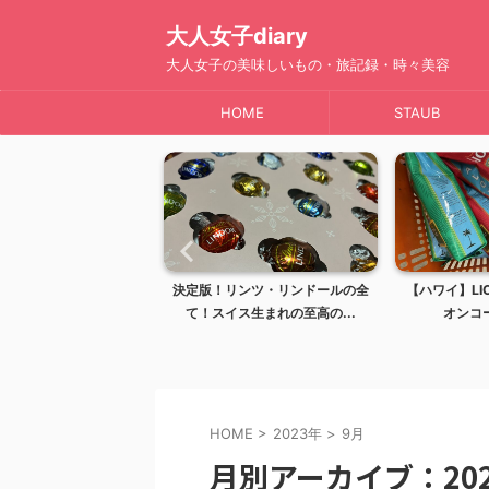
大人女子diary
大人女子の美味しいもの・旅記録・時々美容
HOME
STAUB
ガイド！レナーズ
決定版！リンツ・リンドールの全
【ハワイ】LION C
も愛される...
て！スイス生まれの至高の...
オンコーヒー）
HOME
>
2023年
>
9月
月別アーカイブ：202