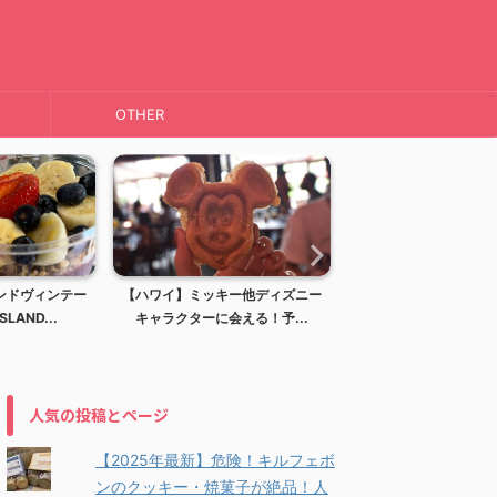
OTHER
ィンテー
【ハワイ】ミッキー他ディズニー
【ハワイ】ディズニーリゾー
...
キャラクターに会える！予...
アウラニディズニーリゾー..
人気の投稿とページ
【2025年最新】危険！キルフェボ
ンのクッキー・焼菓子が絶品！人