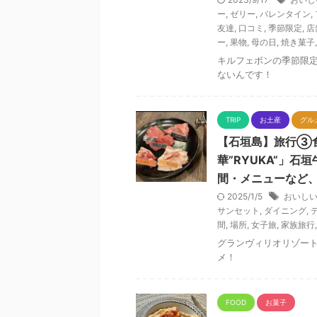
ー
,
ゼリー
,
バレンタイン
,
友達
,
口コミ
,
季節限定
,
店
ー
,
果物
,
母の日
,
焼き菓子
キルフェボンの季節限
ないんです！
TRIP
お土産
グル
【石垣島】旅行③
華”RYUKA”」
間・メニューなど
2025/1/5
おいし
サンセット
,
ダイニング
,
間
,
場所
,
女子旅
,
家族旅行
グランヴィリオリゾー
メ！
FOOD
お菓子