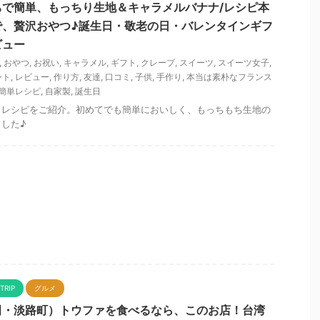
ちで簡単、もっちり生地＆キャラメルバナナ/レシピ本
で、贅沢おやつ♪誕生日・敬老の日・バレンタインギフ
ビュー
,
おやつ
,
お祝い
,
キャラメル
,
ギフト
,
クレープ
,
スイーツ
,
スイーツ女子
,
ント
,
レビュー
,
作り方
,
友達
,
口コミ
,
子供
,
手作り
,
本当は素朴なフランス
簡単レシピ
,
自家製
,
誕生日
」レシピをご紹介。初めてでも簡単においしく、もっちもち生地の
した♪
TRIP
グルメ
田・淡路町）トウファを食べるなら、このお店！台湾