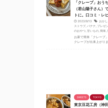
「クレープ」おう
（若山陽子さん）
トに。口コミ・レ
2023/9/13
おかし
ストウブ
,
バナナ
,
プレゼ
のおやつ
,
甘いもの
,
簡単
,
お家で簡単「クレープ
クレープが出来上がりま
SWEETS
TOKYO
東京豆花工房（神