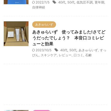
2022/1/5
40代
,
50代
,
低気圧不調
,
更年期
,
自律神経
あきゅらいず
あきゅらいず 使ってみました!さてど
うだったでしょう？ 本音口コミレビ
ューと効果
2023/10/5
40代
,
50代
,
あきゅらいず
,
すっ
ぴん
,
スキンケア
,
レビュー
,
口コミ
,
石鹸