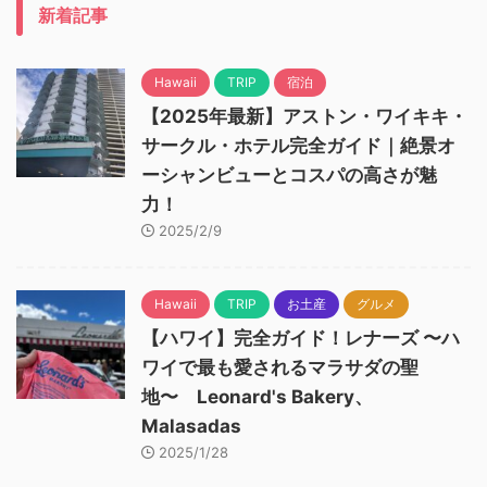
新着記事
Hawaii
TRIP
宿泊
【2025年最新】アストン・ワイキキ・
サークル・ホテル完全ガイド｜絶景オ
ーシャンビューとコスパの高さが魅
力！
2025/2/9
Hawaii
TRIP
お土産
グルメ
【ハワイ】完全ガイド！レナーズ 〜ハ
ワイで最も愛されるマラサダの聖
地〜 Leonard's Bakery、
Malasadas
2025/1/28