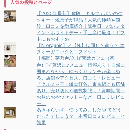
人気の投稿とページ
【2025年最新】危険！キルフェボンのク
ッキー・焼菓子が絶品！人気の種類や値
段、口コミを徹底紹介｜誕生日・バレンタ
イン・ホワイトデー・手土産に最適！ギフ
トにもおすすめ
【N organic】と【N.】は同じ？違う？ エ
ヌオーガニックとエヌドット
【福岡】茅乃舎/久山”素敵カフェ（茶
舎）”で贅沢に♪メニュー情報あり！自然に
囲まれながら、ゆっくりランチが楽しめ
る。店舗やアクセス、口コミ・レビュー
「クルミッ子」鎌倉紅谷。東京駅にも店舗
あり。売り切れや個数制限も！賞味期限～
お昼のおやつセット～など、口コミレビュ
ー。
あきゅらいず 使ってみました!さてどう
だったでしょう？ 本音口コミレビューと
効果