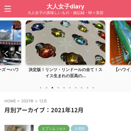
大人女子diary
大人女子の美味しいもの・旅記録・時々美容
ズ 〜ハワ
決定版！リンツ・リンドールの全て！ス
【ハワイ】
イス生まれの至高の...
HOME
>
2021年
>
12月
月別アーカイブ：2021年12月
エプソムソルト
入浴剤