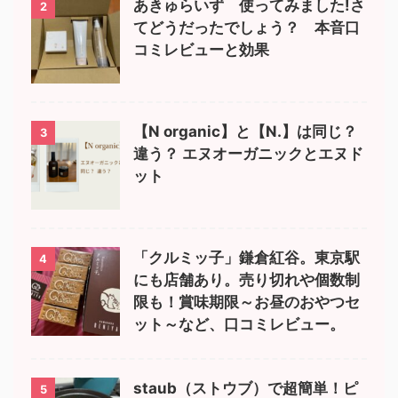
あきゅらいず 使ってみました!さ
2
てどうだったでしょう？ 本音口
コミレビューと効果
【N organic】と【N.】は同じ？
3
違う？ エヌオーガニックとエヌド
ット
「クルミッ子」鎌倉紅谷。東京駅
4
にも店舗あり。売り切れや個数制
限も！賞味期限～お昼のおやつセ
ット～など、口コミレビュー。
staub（ストウブ）で超簡単！ピ
5