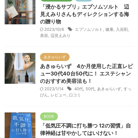
「浸かるサプリ」エプソムソルト 辺
見えみりさんもディレクションする海
の贈り物
2023/10/6
エプソムソルト
,
健康
,
入浴剤
,
美容
,
辺見えみり
あきゅらいず
あきゅらいず 4か月使用した正直レビ
ュー30代40台50代に！ エステシャン
のおすすめ美容法も！
2023/1/14
40代
,
50代
,
あきゅらいず
,
すっ
ぴん
,
レビュー
,
口コミ
BOOK
「低気圧不調に打ち勝つ 12の習慣」自
律神経は甘やかしてはいけない！