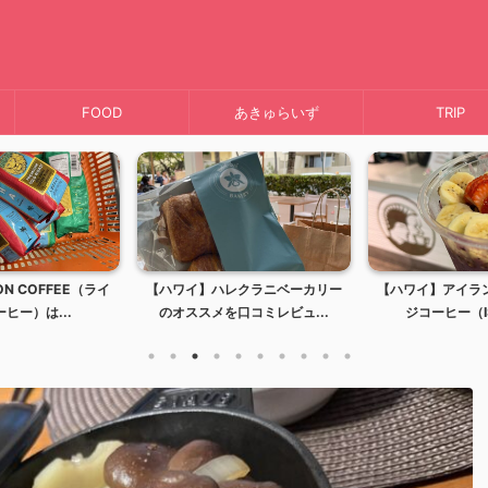
FOOD
あきゅらいず
TRIP
レクラニベーカリー
【ハワイ】アイランドヴィンテー
【ハワイ】ミッキ
口コミレビュ...
ジコーヒー（ISLAND...
キャラクターに会