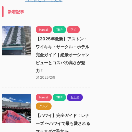
新着記事
Hawaii
TRIP
宿泊
【2025年最新】アストン・
ワイキキ・サークル・ホテル
完全ガイド｜絶景オーシャン
ビューとコスパの高さが魅
力！
2025/2/9
Hawaii
TRIP
お土産
グルメ
【ハワイ】完全ガイド！レナ
ーズ 〜ハワイで最も愛される
マラサダの聖地〜