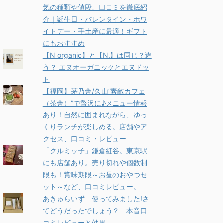
気の種類や値段、口コミを徹底紹
介｜誕生日・バレンタイン・ホワ
イトデー・手土産に最適！ギフト
にもおすすめ
【N organic】と【N.】は同じ？違
う？ エヌオーガニックとエヌドッ
ト
【福岡】茅乃舎/久山”素敵カフェ
（茶舎）”で贅沢に♪メニュー情報
あり！自然に囲まれながら、ゆっ
くりランチが楽しめる。店舗やア
クセス、口コミ・レビュー
「クルミッ子」鎌倉紅谷。東京駅
にも店舗あり。売り切れや個数制
限も！賞味期限～お昼のおやつセ
ット～など、口コミレビュー。
あきゅらいず 使ってみました!さ
てどうだったでしょう？ 本音口
コミレビューと効果