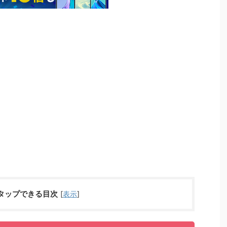
タップできる目次
[
表示
]