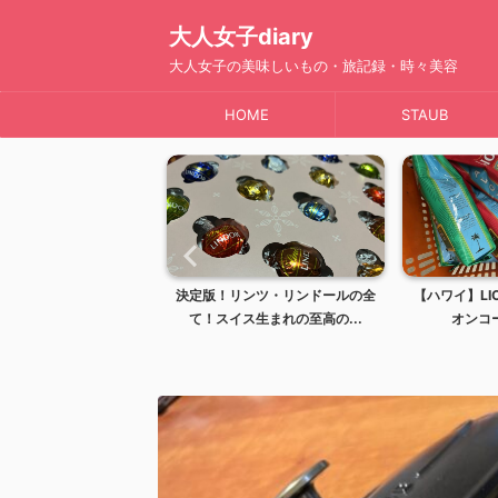
大人女子diary
大人女子の美味しいもの・旅記録・時々美容
HOME
STAUB
リンツ・リンドールの全
【ハワイ】LION COFFEE（ライ
【ハワイ】ハ
ス生まれの至高の...
オンコーヒー）は...
のオススメを