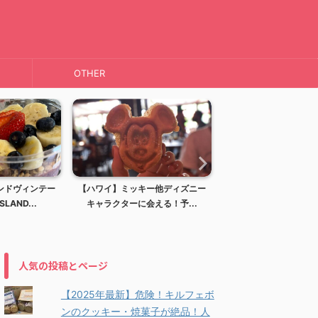
OTHER
ー他ディズニー
【ハワイ】ディズニーリゾート！
【ハワイ】KAI COFFE
える！予...
アウラニディズニーリゾー...
ーヒー)haw..
人気の投稿とページ
【2025年最新】危険！キルフェボ
ンのクッキー・焼菓子が絶品！人