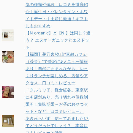
気の種類や値段、口コミを徹底紹
介｜誕生日・バレンタイン・ホワ
イトデー・手土産に最適！ギフト
にもおすすめ
【N organic】と【N.】は同じ？違
う？ エヌオーガニックとエヌドッ
ト
【福岡】茅乃舎/久山”素敵カフェ
（茶舎）”で贅沢に♪メニュー情報
あり！自然に囲まれながら、ゆっ
くりランチが楽しめる。店舗やア
クセス、口コミ・レビュー
「クルミッ子」鎌倉紅谷。東京駅
にも店舗あり。売り切れや個数制
限も！賞味期限～お昼のおやつセ
ット～など、口コミレビュー。
あきゅらいず 使ってみました!さ
てどうだったでしょう？ 本音口
コミレビューと効果