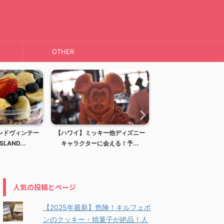
OTHER
ンドヴィンテー
【ハワイ】ミッキー他ディズニー
【ハワイ】ディズニー
LAND...
キャラクターに会える！予...
アウラニディズニーリ
人気の投稿とページ
【2025年最新】危険！キルフェボ
ンのクッキー・焼菓子が絶品！人