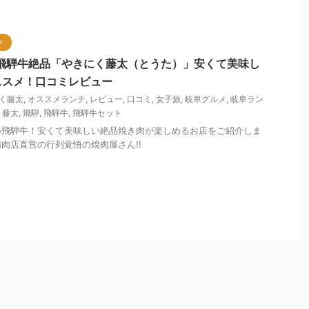
メ
飛騨牛絶品「やきにく藤太（とうた）」安くて美味し
ススメ！口コミレビュー
く藤太
,
オススメランチ
,
レビュー
,
口コミ
,
女子旅
,
岐阜グルメ
,
岐阜ラン
,
藤太
,
飛騨
,
飛騨牛
,
飛騨牛セット
い飛騨牛！安くて美味しい絶品焼き肉が楽しめるお店をご紹介しま
肉店直営の行列覚悟の焼肉屋さん!!