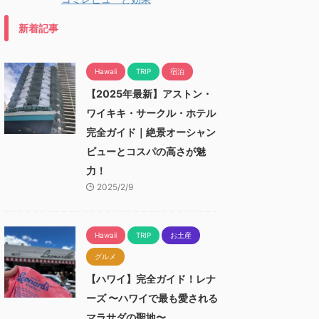
新着記事
Hawaii
TRIP
宿泊
【2025年最新】アストン・
ワイキキ・サークル・ホテル
完全ガイド｜絶景オーシャン
ビューとコスパの高さが魅
力！
2025/2/9
Hawaii
TRIP
お土産
グルメ
【ハワイ】完全ガイド！レナ
ーズ 〜ハワイで最も愛される
マラサダの聖地〜