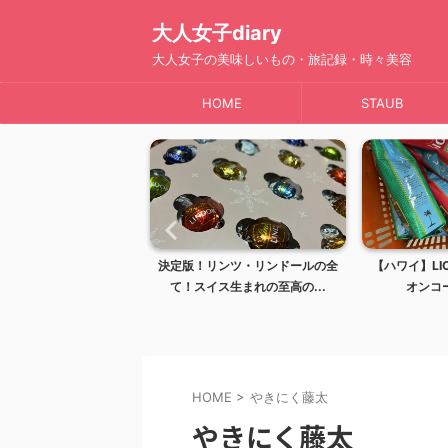
大人女子diary
大人女子の美味しいもの・旅記録・時々美容
HOME
STAUB
】完全ガイド！レナーズ
決定版！リンツ・リンドールの全
【ハワイ】LIO
イで最も愛される...
て！スイス生まれの至高の...
オンコー
HOME
>
やきにく藤太
やきにく藤太