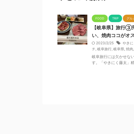
FOOD
TRIP
グル
【岐阜県】旅行③
い、焼肉ココがオ
2023/2/25
やきに
チ
,
岐阜旅行
,
岐阜県
,
焼肉
岐阜旅行には欠かせな
す。「やきにく藤太」精