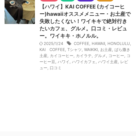
【ハワイ】KAI COFFEE (カイコーヒ
ー)hawaiiオススメメニュー・お土産で
失敗したくない！ワイキキで絶対行き
たいカフェ、グルメ。口コミ・レビュ
ー。ワイキキ・ホノルル。
2025/1/24
COFFEE
,
HAWAII
,
HONOLULU
,
KAI COFFEE
,
Tシャツ
,
WAIKIKI
,
お土産
,
ばら撒き
土産
,
カイコーヒー
,
カイラテ
,
グルメ
,
コーヒー
,
コ
ーヒー豆
,
ハワイ
,
ハワイカフェ
,
ハワイ土産
,
レビ
ュー
,
口コミ