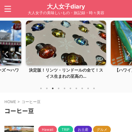
大人女子diary
大人女子の美味しいもの・旅記録・時々美容
ズ 〜ハワ
決定版！リンツ・リンドールの全て！ス
【ハワイ】
イス生まれの至高の...
HOME
>
コーヒー豆
コーヒー豆
Hawaii
TRIP
お土産
グルメ