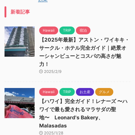
新着記事
Hawaii
TRIP
宿泊
【2025年最新】アストン・ワイキキ・
サークル・ホテル完全ガイド｜絶景オ
ーシャンビューとコスパの高さが魅
力！
2025/2/9
Hawaii
TRIP
お土産
グルメ
【ハワイ】完全ガイド！レナーズ 〜ハ
ワイで最も愛されるマラサダの聖
地〜 Leonard's Bakery、
Malasadas
2025/1/28