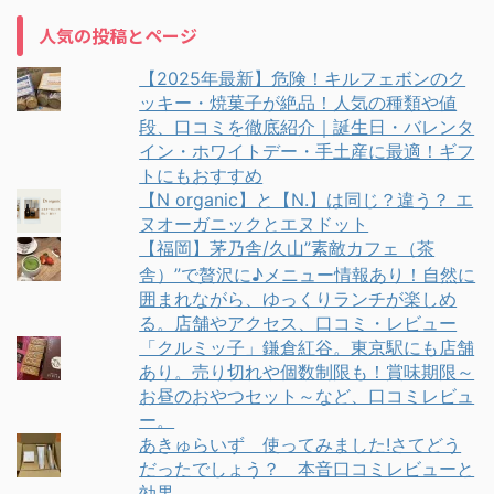
人気の投稿とページ
【2025年最新】危険！キルフェボンのク
ッキー・焼菓子が絶品！人気の種類や値
段、口コミを徹底紹介｜誕生日・バレンタ
イン・ホワイトデー・手土産に最適！ギフ
トにもおすすめ
【N organic】と【N.】は同じ？違う？ エ
ヌオーガニックとエヌドット
【福岡】茅乃舎/久山”素敵カフェ（茶
舎）”で贅沢に♪メニュー情報あり！自然に
囲まれながら、ゆっくりランチが楽しめ
る。店舗やアクセス、口コミ・レビュー
「クルミッ子」鎌倉紅谷。東京駅にも店舗
あり。売り切れや個数制限も！賞味期限～
お昼のおやつセット～など、口コミレビュ
ー。
あきゅらいず 使ってみました!さてどう
だったでしょう？ 本音口コミレビューと
効果