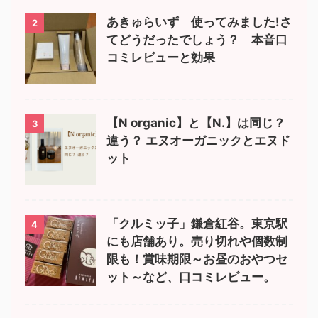
あきゅらいず 使ってみました!さ
2
てどうだったでしょう？ 本音口
コミレビューと効果
【N organic】と【N.】は同じ？
3
違う？ エヌオーガニックとエヌド
ット
「クルミッ子」鎌倉紅谷。東京駅
4
にも店舗あり。売り切れや個数制
限も！賞味期限～お昼のおやつセ
ット～など、口コミレビュー。