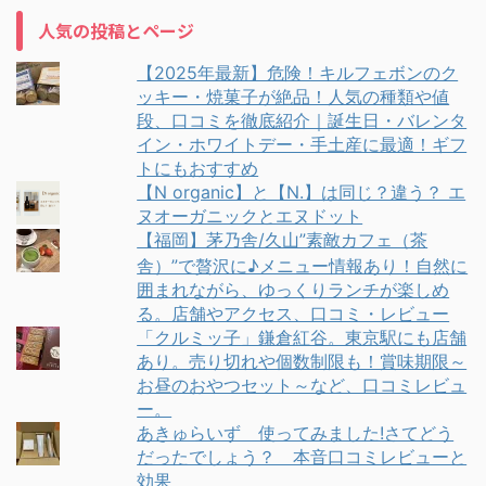
人気の投稿とページ
【2025年最新】危険！キルフェボンのク
ッキー・焼菓子が絶品！人気の種類や値
段、口コミを徹底紹介｜誕生日・バレンタ
イン・ホワイトデー・手土産に最適！ギフ
トにもおすすめ
【N organic】と【N.】は同じ？違う？ エ
ヌオーガニックとエヌドット
【福岡】茅乃舎/久山”素敵カフェ（茶
舎）”で贅沢に♪メニュー情報あり！自然に
囲まれながら、ゆっくりランチが楽しめ
る。店舗やアクセス、口コミ・レビュー
「クルミッ子」鎌倉紅谷。東京駅にも店舗
あり。売り切れや個数制限も！賞味期限～
お昼のおやつセット～など、口コミレビュ
ー。
あきゅらいず 使ってみました!さてどう
だったでしょう？ 本音口コミレビューと
効果