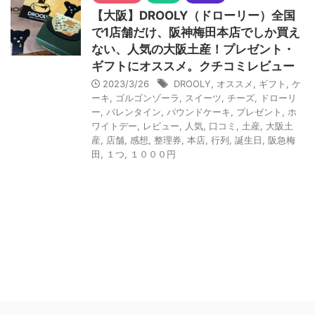
【大阪】DROOLY（ドローリー）全国
で1店舗だけ、阪神梅田本店でしか買え
ない、人気の大阪土産！プレゼント・
ギフトにオススメ。クチコミレビュー
2023/3/26
DROOLY
,
オススメ
,
ギフト
,
ケ
ーキ
,
ゴルゴンゾーラ
,
スイーツ
,
チーズ
,
ドローリ
ー
,
バレンタイン
,
パウンドケーキ
,
プレゼント
,
ホ
ワイトデー
,
レビュー
,
人気
,
口コミ
,
土産
,
大阪土
産
,
店舗
,
感想
,
整理券
,
本店
,
行列
,
誕生日
,
阪急梅
田
,
１つ
,
１０００円