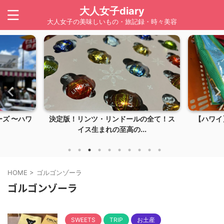
大人女子diary
大人女子の美味しいもの・旅記録・時々美容
ズ 〜ハワ
決定版！リンツ・リンドールの全て！ス
【ハワイ】
イス生まれの至高の...
HOME
>
ゴルゴンゾーラ
ゴルゴンゾーラ
SWEETS
TRIP
お土産