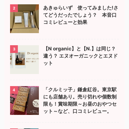
あきゅらいず 使ってみました!さ
2
てどうだったでしょう？ 本音口
コミレビューと効果
【N organic】と【N.】は同じ？
3
違う？ エヌオーガニックとエヌド
ット
「クルミッ子」鎌倉紅谷。東京駅
4
にも店舗あり。売り切れや個数制
限も！賞味期限～お昼のおやつセ
ット～など、口コミレビュー。