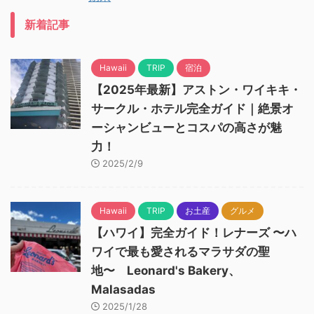
新着記事
Hawaii
TRIP
宿泊
【2025年最新】アストン・ワイキキ・
サークル・ホテル完全ガイド｜絶景オ
ーシャンビューとコスパの高さが魅
力！
2025/2/9
Hawaii
TRIP
お土産
グルメ
【ハワイ】完全ガイド！レナーズ 〜ハ
ワイで最も愛されるマラサダの聖
地〜 Leonard's Bakery、
Malasadas
2025/1/28