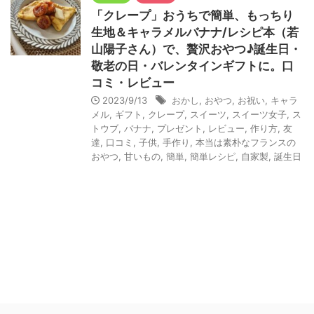
「クレープ」おうちで簡単、もっちり
生地＆キャラメルバナナ/レシピ本（若
山陽子さん）で、贅沢おやつ♪誕生日・
敬老の日・バレンタインギフトに。口
コミ・レビュー
2023/9/13
おかし
,
おやつ
,
お祝い
,
キャラ
メル
,
ギフト
,
クレープ
,
スイーツ
,
スイーツ女子
,
ス
トウブ
,
バナナ
,
プレゼント
,
レビュー
,
作り方
,
友
達
,
口コミ
,
子供
,
手作り
,
本当は素朴なフランスの
おやつ
,
甘いもの
,
簡単
,
簡単レシピ
,
自家製
,
誕生日