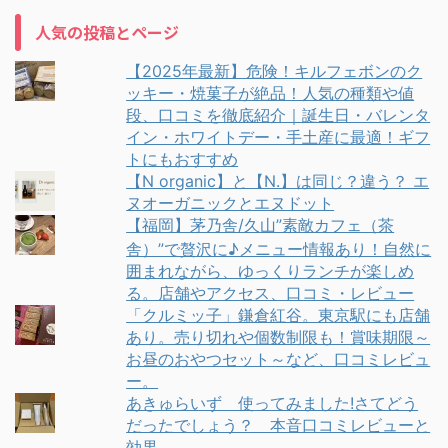
人気の投稿とページ
【2025年最新】危険！キルフェボンのク
ッキー・焼菓子が絶品！人気の種類や値
段、口コミを徹底紹介｜誕生日・バレンタ
イン・ホワイトデー・手土産に最適！ギフ
トにもおすすめ
【N organic】と【N.】は同じ？違う？ エ
ヌオーガニックとエヌドット
【福岡】茅乃舎/久山”素敵カフェ（茶
舎）”で贅沢に♪メニュー情報あり！自然に
囲まれながら、ゆっくりランチが楽しめ
る。店舗やアクセス、口コミ・レビュー
「クルミッ子」鎌倉紅谷。東京駅にも店舗
あり。売り切れや個数制限も！賞味期限～
お昼のおやつセット～など、口コミレビュ
ー。
あきゅらいず 使ってみました!さてどう
だったでしょう？ 本音口コミレビューと
効果