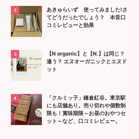
あきゅらいず 使ってみました!さ
2
てどうだったでしょう？ 本音口
コミレビューと効果
【N organic】と【N.】は同じ？
3
違う？ エヌオーガニックとエヌド
ット
「クルミッ子」鎌倉紅谷。東京駅
4
にも店舗あり。売り切れや個数制
限も！賞味期限～お昼のおやつセ
ット～など、口コミレビュー。