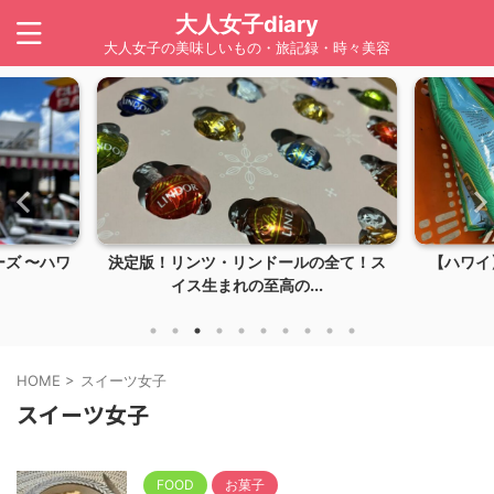
大人女子diary
大人女子の美味しいもの・旅記録・時々美容
ズ 〜ハワ
決定版！リンツ・リンドールの全て！ス
【ハワイ】
イス生まれの至高の...
HOME
>
スイーツ女子
スイーツ女子
FOOD
お菓子