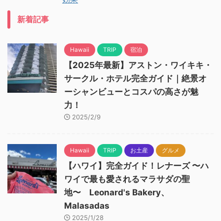
新着記事
Hawaii
TRIP
宿泊
【2025年最新】アストン・ワイキキ・
サークル・ホテル完全ガイド｜絶景オ
ーシャンビューとコスパの高さが魅
力！
2025/2/9
Hawaii
TRIP
お土産
グルメ
【ハワイ】完全ガイド！レナーズ 〜ハ
ワイで最も愛されるマラサダの聖
地〜 Leonard's Bakery、
Malasadas
2025/1/28