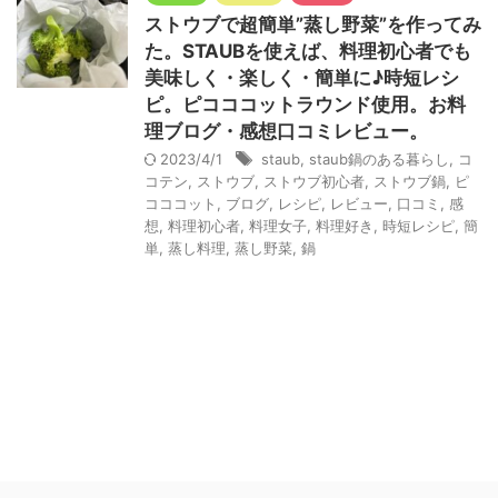
ストウブで超簡単”蒸し野菜”を作ってみ
た。STAUBを使えば、料理初心者でも
美味しく・楽しく・簡単に♪時短レシ
ピ。ピコココットラウンド使用。お料
理ブログ・感想口コミレビュー。
2023/4/1
staub
,
staub鍋のある暮らし
,
コ
コテン
,
ストウブ
,
ストウブ初心者
,
ストウブ鍋
,
ピ
コココット
,
ブログ
,
レシピ
,
レビュー
,
口コミ
,
感
想
,
料理初心者
,
料理女子
,
料理好き
,
時短レシピ
,
簡
単
,
蒸し料理
,
蒸し野菜
,
鍋