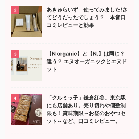
あきゅらいず 使ってみました!さ
2
てどうだったでしょう？ 本音口
コミレビューと効果
【N organic】と【N.】は同じ？
3
違う？ エヌオーガニックとエヌド
ット
「クルミッ子」鎌倉紅谷。東京駅
4
にも店舗あり。売り切れや個数制
限も！賞味期限～お昼のおやつセ
ット～など、口コミレビュー。