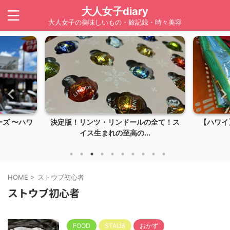
大人女子diary
大人女子の美味しいもの・旅記録・時々美容
ズ 〜ハワ
決定版！リンツ・リンドールの全て！ス
【ハワイ】
イス生まれの至高の...
HOME
>
ストウブ初心者
ストウブ初心者
FOOD
STAUB
おかず