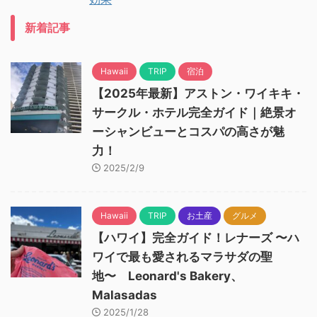
新着記事
Hawaii
TRIP
宿泊
【2025年最新】アストン・ワイキキ・
サークル・ホテル完全ガイド｜絶景オ
ーシャンビューとコスパの高さが魅
力！
2025/2/9
Hawaii
TRIP
お土産
グルメ
【ハワイ】完全ガイド！レナーズ 〜ハ
ワイで最も愛されるマラサダの聖
地〜 Leonard's Bakery、
Malasadas
2025/1/28