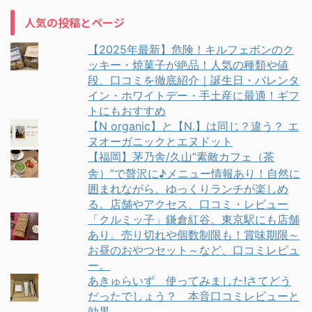
人気の投稿とページ
【2025年最新】危険！キルフェボンのク
ッキー・焼菓子が絶品！人気の種類や値
段、口コミを徹底紹介｜誕生日・バレンタ
イン・ホワイトデー・手土産に最適！ギフ
トにもおすすめ
【N organic】と【N.】は同じ？違う？ エ
ヌオーガニックとエヌドット
【福岡】茅乃舎/久山”素敵カフェ（茶
舎）”で贅沢に♪メニュー情報あり！自然に
囲まれながら、ゆっくりランチが楽しめ
る。店舗やアクセス、口コミ・レビュー
「クルミッ子」鎌倉紅谷。東京駅にも店舗
あり。売り切れや個数制限も！賞味期限～
お昼のおやつセット～など、口コミレビュ
ー。
あきゅらいず 使ってみました!さてどう
だったでしょう？ 本音口コミレビューと
効果