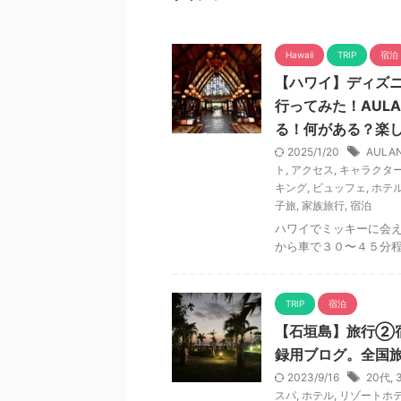
Hawaii
TRIP
宿泊
【ハワイ】ディズ
行ってみた！AULAN
る！何がある？楽
2025/1/20
AULAN
ト
,
アクセス
,
キャラクタ
キング
,
ビュッフェ
,
ホテ
子旅
,
家族旅行
,
宿泊
ハワイでミッキーに会
から車で３０〜４５分
TRIP
宿泊
【石垣島】旅行②
録用ブログ。全国
2023/9/16
20代
,
スパ
,
ホテル
,
リゾートホ