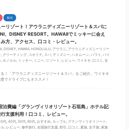
観光
ニーリゾート！アウラニディズニーリゾート＆スパに
I、DISNEY RESORT。HAWAIIでミッキーに会え
しみ方、アクセス、口コミ・レビュー。
I
,
DISNEY
,
HAWAII
,
HONOLULU
,
アウラニ
,
アウラニディズニーリゾー
ー
,
グリーティング
,
コオリナ
,
スパ
,
ディズニー
,
ハネムーン
,
ハワイ
,
バイ
ル
,
ホノルル
,
ミッキー
,
ミニー
,
リゾート
,
レビュー
,
ワイキキ
,
口コミ
,
女
える！「アウラニディズニーリゾート＆スパ」をご紹介。ワイキキ
程度でドライブにもオススメ！
宿泊費編「グランヴィリオリゾート石垣島」ホテル記
旅行支援利用！口コミ、レビュー。
30代
,
40代
,
50代
,
60代
,
おすすめ
,
カップル
,
グランヴィリオリゾート
,
テル
,
レビュー
,
修学旅行
,
全国旅行支援
,
割引
,
口コミ
,
夏旅
,
女子旅
,
家族