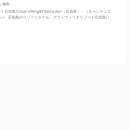
島
,
離島
垣島Ocean'sWing&VillaGarden〈石垣島〉」（オーシャンズ
ン） 石垣島のリゾートホテル、グランヴィリオリゾート石垣島に