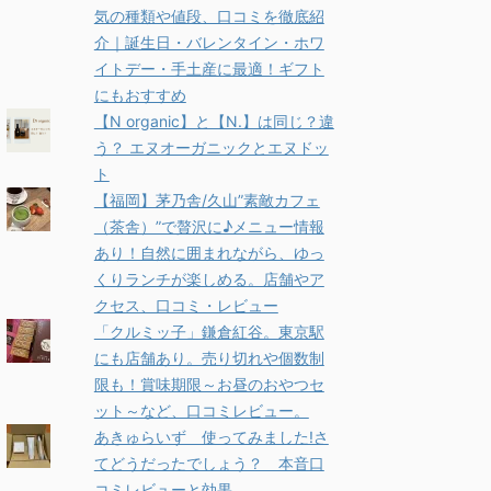
気の種類や値段、口コミを徹底紹
介｜誕生日・バレンタイン・ホワ
イトデー・手土産に最適！ギフト
にもおすすめ
【N organic】と【N.】は同じ？違
う？ エヌオーガニックとエヌドッ
ト
【福岡】茅乃舎/久山”素敵カフェ
（茶舎）”で贅沢に♪メニュー情報
あり！自然に囲まれながら、ゆっ
くりランチが楽しめる。店舗やア
クセス、口コミ・レビュー
「クルミッ子」鎌倉紅谷。東京駅
にも店舗あり。売り切れや個数制
限も！賞味期限～お昼のおやつセ
ット～など、口コミレビュー。
あきゅらいず 使ってみました!さ
てどうだったでしょう？ 本音口
コミレビューと効果