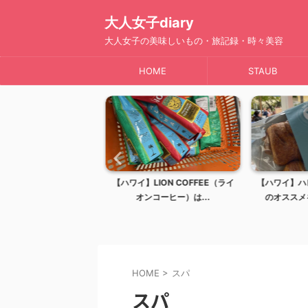
大人女子diary
大人女子の美味しいもの・旅記録・時々美容
HOME
STAUB
リンツ・リンドールの全
【ハワイ】LION COFFEE（ライ
【ハワイ】ハ
ス生まれの至高の...
オンコーヒー）は...
のオススメを
HOME
>
スパ
スパ