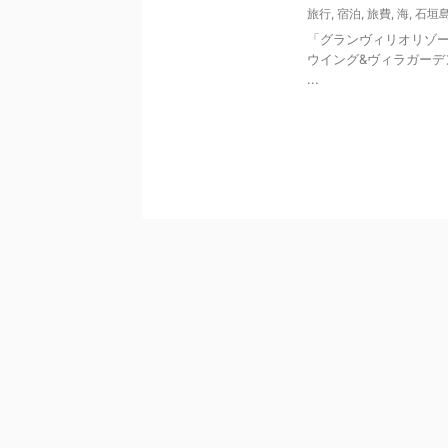
旅行
,
宿泊
,
旅費
,
海
,
石垣
「グランヴィリオリゾート石
ウイング&ヴィラガーデ
...