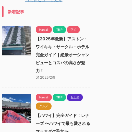
新着記事
Hawaii
TRIP
宿泊
【2025年最新】アストン・
ワイキキ・サークル・ホテル
完全ガイド｜絶景オーシャン
ビューとコスパの高さが魅
力！
2025/2/9
Hawaii
TRIP
お土産
グルメ
【ハワイ】完全ガイド！レナ
ーズ 〜ハワイで最も愛される
マラサダの聖地〜