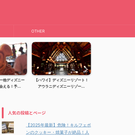
OTHER
ー他ディズニー
【ハワイ】ディズニーリゾート！
【ハワイ】KAI COFFE
える！予...
アウラニディズニーリゾー...
ーヒー)haw..
人気の投稿とページ
【2025年最新】危険！キルフェボ
ンのクッキー・焼菓子が絶品！人