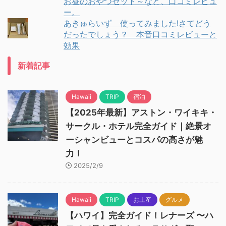
お昼のおやつセット～など、口コミレビュ
ー。
あきゅらいず 使ってみました!さてどう
だったでしょう？ 本音口コミレビューと
効果
新着記事
Hawaii
TRIP
宿泊
【2025年最新】アストン・ワイキキ・
サークル・ホテル完全ガイド｜絶景オ
ーシャンビューとコスパの高さが魅
力！
2025/2/9
Hawaii
TRIP
お土産
グルメ
【ハワイ】完全ガイド！レナーズ 〜ハ