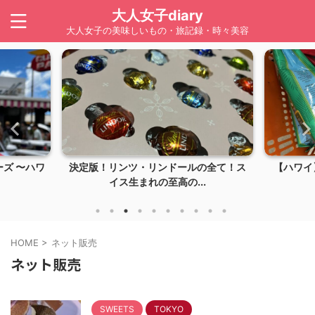
大人女子diary
大人女子の美味しいもの・旅記録・時々美容
ズ 〜ハワ
決定版！リンツ・リンドールの全て！ス
【ハワイ】
イス生まれの至高の...
HOME
>
ネット販売
ネット販売
SWEETS
TOKYO