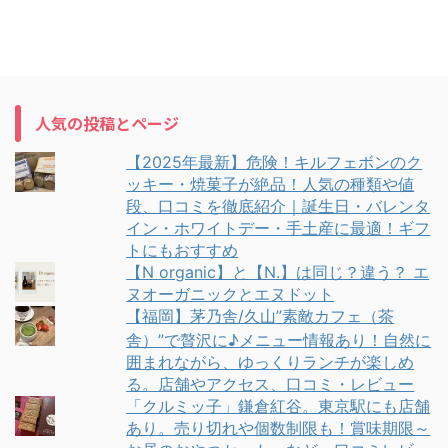
人気の投稿とページ
【2025年最新】危険！キルフェボンのク
ッキー・焼菓子が絶品！人気の種類や値
段、口コミを徹底紹介｜誕生日・バレンタ
イン・ホワイトデー・手土産に最適！ギフ
トにもおすすめ
【N organic】と【N.】は同じ？違う？ エ
ヌオーガニックとエヌドット
【福岡】茅乃舎/久山”素敵カフェ（茶
舎）”で贅沢に♪メニュー情報あり！自然に
囲まれながら、ゆっくりランチが楽しめ
る。店舗やアクセス、口コミ・レビュー
「クルミッ子」鎌倉紅谷。東京駅にも店舗
あり。売り切れや個数制限も！賞味期限～