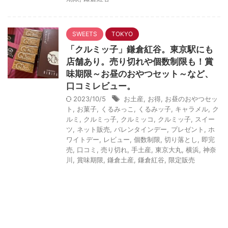
SWEETS
TOKYO
「クルミッ子」鎌倉紅谷。東京駅にも
店舗あり。売り切れや個数制限も！賞
味期限～お昼のおやつセット～など、
口コミレビュー。
2023/10/5
お土産
,
お得
,
お昼のおやつセッ
ト
,
お菓子
,
くるみっこ
,
くるみッ子
,
キャラメル
,
ク
ルミ
,
クルミっ子
,
クルミッコ
,
クルミッ子
,
スイー
ツ
,
ネット販売
,
バレンタインデー
,
プレゼント
,
ホ
ワイトデー
,
レビュー
,
個数制限
,
切り落とし
,
即完
売
,
口コミ
,
売り切れ
,
手土産
,
東京大丸
,
横浜
,
神奈
川
,
賞味期限
,
鎌倉土産
,
鎌倉紅谷
,
限定販売