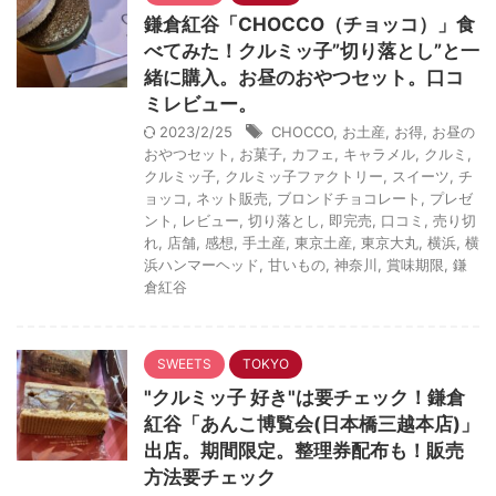
鎌倉紅谷「CHOCCO（チョッコ）」食
べてみた！クルミッ子”切り落とし”と一
緒に購入。お昼のおやつセット。口コ
ミレビュー。
2023/2/25
CHOCCO
,
お土産
,
お得
,
お昼の
おやつセット
,
お菓子
,
カフェ
,
キャラメル
,
クルミ
,
クルミッ子
,
クルミッ子ファクトリー
,
スイーツ
,
チ
ョッコ
,
ネット販売
,
ブロンドチョコレート
,
プレゼ
ント
,
レビュー
,
切り落とし
,
即完売
,
口コミ
,
売り切
れ
,
店舗
,
感想
,
手土産
,
東京土産
,
東京大丸
,
横浜
,
横
浜ハンマーヘッド
,
甘いもの
,
神奈川
,
賞味期限
,
鎌
倉紅谷
SWEETS
TOKYO
"クルミッ子 好き"は要チェック！鎌倉
紅谷「あんこ博覧会(日本橋三越本店)」
出店。期間限定。整理券配布も！販売
方法要チェック