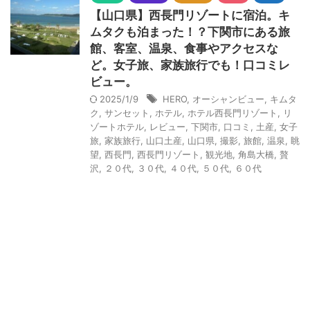
【山口県】西長門リゾートに宿泊。キ
ムタクも泊まった！？下関市にある旅
館、客室、温泉、食事やアクセスな
ど。女子旅、家族旅行でも！口コミレ
ビュー。
2025/1/9
HERO
,
オーシャンビュー
,
キムタ
ク
,
サンセット
,
ホテル
,
ホテル西長門リゾート
,
リ
ゾートホテル
,
レビュー
,
下関市
,
口コミ
,
土産
,
女子
旅
,
家族旅行
,
山口土産
,
山口県
,
撮影
,
旅館
,
温泉
,
眺
望
,
西長門
,
西長門リゾート
,
観光地
,
角島大橋
,
贅
沢
,
２０代
,
３０代
,
４０代
,
５０代
,
６０代