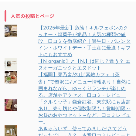
人気の投稿とページ
【2025年最新】危険！キルフェボンのク
ッキー・焼菓子が絶品！人気の種類や値
段、口コミを徹底紹介｜誕生日・バレンタ
イン・ホワイトデー・手土産に最適！ギフ
トにもおすすめ
【N organic】と【N.】は同じ？違う？ エ
ヌオーガニックとエヌドット
【福岡】茅乃舎/久山”素敵カフェ（茶
舎）”で贅沢に♪メニュー情報あり！自然に
囲まれながら、ゆっくりランチが楽しめ
る。店舗やアクセス、口コミ・レビュー
「クルミッ子」鎌倉紅谷。東京駅にも店舗
あり。売り切れや個数制限も！賞味期限～
お昼のおやつセット～など、口コミレビュ
ー。
あきゅらいず 使ってみました!さてどう
だったでしょう？ 本音口コミレビューと