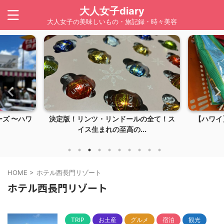
大人女子diary
大人女子の美味しいもの・旅記録・時々美容
ズ 〜ハワ
決定版！リンツ・リンドールの全て！ス
【ハワイ】
イス生まれの至高の...
HOME
>
ホテル西長門リゾート
ホテル西長門リゾート
TRIP
お土産
グルメ
宿泊
観光