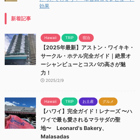
効果
新着記事
Hawaii
TRIP
宿泊
【2025年最新】アストン・ワイキキ・
サークル・ホテル完全ガイド｜絶景オ
ーシャンビューとコスパの高さが魅
力！
2025/2/9
Hawaii
TRIP
お土産
グルメ
【ハワイ】完全ガイド！レナーズ 〜ハ
ワイで最も愛されるマラサダの聖
地〜 Leonard's Bakery、
Malasadas