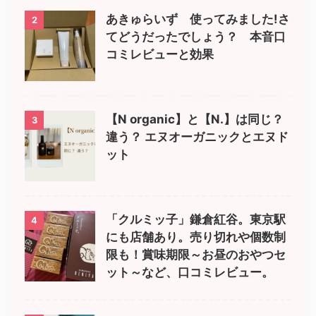
あきゅらいず 使ってみました!さ
2
てどうだったでしょう？ 本音口
コミレビューと効果
【N organic】と【N.】は同じ？
3
違う？ エヌオーガニックとエヌド
ット
「クルミッ子」鎌倉紅谷。東京駅
4
にも店舗あり。売り切れや個数制
限も！賞味期限～お昼のおやつセ
ット～など、口コミレビュー。