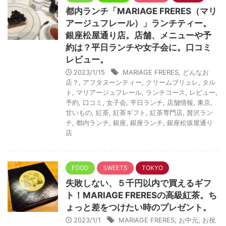
都内ランチ「MARIAGE FRERES（マリ
アージュフレール）」ランチティー。
銀座松屋通り店。店舗、メニューや予
約は？平日ランチや女子会に。口コミ
レビュー。
2023/1/15
MARIAGE FRERES
,
どんなお
店？
,
アフタヌーンティー
,
クリームブリュレ
,
タル
ト
,
マリアージュフレール
,
ランチコース
,
レビュー
,
予約
,
口コミ
,
女子会
,
平日ランチ
,
店舗情報
,
東京
,
甘いもの
,
紅茶
,
紅茶ギフト
,
紅茶専門店
,
贅沢ラン
チ
,
都内ランチ
,
銀座
,
銀座ランチ
,
銀座松坂屋通り
店
FOOD
SWEETS
TOKYO
失敗しない、５千円以内で買えるギフ
ト！MARIAGE FRERESの高級紅茶。ち
ょっと差をつけたい時のプレゼント。
2023/1/1
MARIAGE FRERES
,
お中元
,
お祝