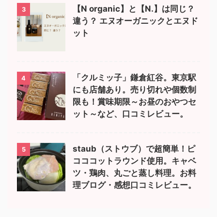
【N organic】と【N.】は同じ？
3
違う？ エヌオーガニックとエヌド
ット
「クルミッ子」鎌倉紅谷。東京駅
4
にも店舗あり。売り切れや個数制
限も！賞味期限～お昼のおやつセ
ット～など、口コミレビュー。
staub（ストウブ）で超簡単！ピ
5
コココットラウンド使用。キャベ
ツ・鶏肉、丸ごと蒸し料理。お料
理ブログ・感想口コミレビュー。