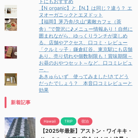
トにもおすすめ
【N organic】と【N.】は同じ？違う？ エ
ヌオーガニックとエヌドット
【福岡】茅乃舎/久山”素敵カフェ（茶
舎）”で贅沢に♪メニュー情報あり！自然に
囲まれながら、ゆっくりランチが楽しめ
る。店舗やアクセス、口コミ・レビュー
「クルミッ子」鎌倉紅谷。東京駅にも店舗
あり。売り切れや個数制限も！賞味期限～
お昼のおやつセット～など、口コミレビュ
ー。
あきゅらいず 使ってみました!さてどう
だったでしょう？ 本音口コミレビューと
効果
新着記事
Hawaii
TRIP
宿泊
【2025年最新】アストン・ワイキキ・