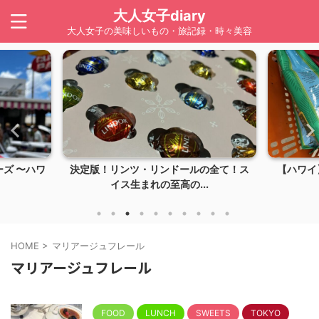
大人女子diary
大人女子の美味しいもの・旅記録・時々美容
ズ 〜ハワ
決定版！リンツ・リンドールの全て！ス
【ハワイ】
イス生まれの至高の...
HOME
>
マリアージュフレール
マリアージュフレール
FOOD
LUNCH
SWEETS
TOKYO