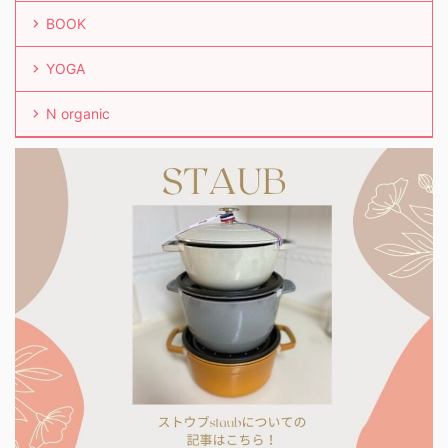
BOOK
YOGA
N organic