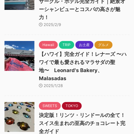
サークル・ホテル完全ガイド｜絶景オ
ーシャンビューとコスパの高さが魅
力！
2025/2/9
Hawaii
TRIP
お土産
グルメ
【ハワイ】完全ガイド！レナーズ 〜ハ
ワイで最も愛されるマラサダの聖
地〜 Leonard's Bakery、
Malasadas
2025/1/28
SWEETS
TOKYO
決定版！リンツ・リンドールの全て！
スイス生まれの至高のチョコレート完
全ガイド