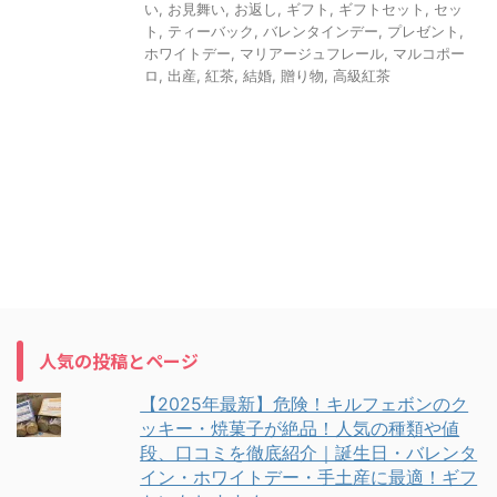
い
,
お見舞い
,
お返し
,
ギフト
,
ギフトセット
,
セッ
ト
,
ティーバック
,
バレンタインデー
,
プレゼント
,
ホワイトデー
,
マリアージュフレール
,
マルコポー
ロ
,
出産
,
紅茶
,
結婚
,
贈り物
,
高級紅茶
人気の投稿とページ
【2025年最新】危険！キルフェボンのク
ッキー・焼菓子が絶品！人気の種類や値
段、口コミを徹底紹介｜誕生日・バレンタ
イン・ホワイトデー・手土産に最適！ギフ