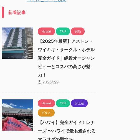
新着記事
Hawaii
TRIP
宿泊
【2025年最新】アストン・
ワイキキ・サークル・ホテル
完全ガイド｜絶景オーシャン
ビューとコスパの高さが魅
力！
2025/2/9
Hawaii
TRIP
お土産
グルメ
【ハワイ】完全ガイド！レナ
ーズ 〜ハワイで最も愛される
マラサダの聖地〜