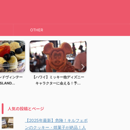
OTHER
テー
【ハワイ】ミッキー他ディズニー
【ハワイ】ディズニーリゾート！
キャラクターに会える！予...
アウラニディズニーリゾー...
人気の投稿とページ
【2025年最新】危険！キルフェボ
ンのクッキー・焼菓子が絶品！人