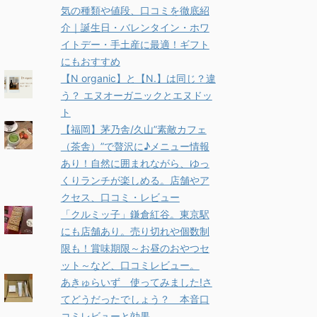
気の種類や値段、口コミを徹底紹
介｜誕生日・バレンタイン・ホワ
イトデー・手土産に最適！ギフト
にもおすすめ
【N organic】と【N.】は同じ？違
う？ エヌオーガニックとエヌドッ
ト
【福岡】茅乃舎/久山”素敵カフェ
（茶舎）”で贅沢に♪メニュー情報
あり！自然に囲まれながら、ゆっ
くりランチが楽しめる。店舗やア
クセス、口コミ・レビュー
「クルミッ子」鎌倉紅谷。東京駅
にも店舗あり。売り切れや個数制
限も！賞味期限～お昼のおやつセ
ット～など、口コミレビュー。
あきゅらいず 使ってみました!さ
てどうだったでしょう？ 本音口
コミレビューと効果