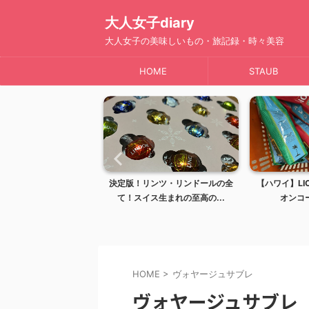
大人女子diary
大人女子の美味しいもの・旅記録・時々美容
HOME
STAUB
ド！レナーズ
決定版！リンツ・リンドールの全
【ハワイ】LION COFF
れる...
て！スイス生まれの至高の...
オンコーヒー）は..
HOME
>
ヴォヤージュサブレ
ヴォヤージュサブレ