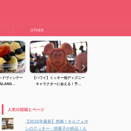
OTHER
ンドヴィンテー
【ハワイ】ミッキー他ディズニー
【ハワイ】ディズニー
LAND...
キャラクターに会える！予...
アウラニディズニーリ
人気の投稿とページ
【2025年最新】危険！キルフェボ
ンのクッキー・焼菓子が絶品！人