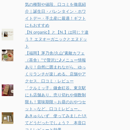
気の種類や値段、口コミを徹底紹
介｜誕生日・バレンタイン・ホワ
イトデー・手土産に最適！ギフト
にもおすすめ
【N organic】と【N.】は同じ？違
う？ エヌオーガニックとエヌドッ
ト
【福岡】茅乃舎/久山”素敵カフェ
（茶舎）”で贅沢に♪メニュー情報
あり！自然に囲まれながら、ゆっ
くりランチが楽しめる。店舗やア
クセス、口コミ・レビュー
「クルミッ子」鎌倉紅谷。東京駅
にも店舗あり。売り切れや個数制
限も！賞味期限～お昼のおやつセ
ット～など、口コミレビュー。
あきゅらいず 使ってみました!さ
てどうだったでしょう？ 本音口
コミレビューと効果