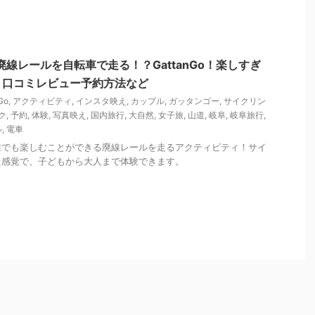
線レールを自転車で走る！？GattanGo！楽しすぎ
。口コミレビュー予約方法など
Go
,
アクティビティ
,
インスタ映え
,
カップル
,
ガッタンゴー
,
サイクリン
ク
,
予約
,
体験
,
写真映え
,
国内旅行
,
大自然
,
女子旅
,
山道
,
岐阜
,
岐阜旅行
,
ル
,
電車
誰でも楽しむことができる廃線レールを走るアクティビティ！サイ
た感覚で、子どもから大人まで体験できます。