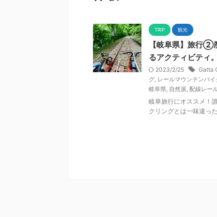
TRIP
観光
【岐阜県】旅行②廃
るアクティビティ
2023/2/25
Gatta 
グ
,
レールマウンテンバイ
岐阜県
,
自然派
,
配線レー
岐阜旅行にオススメ！
クリングとは一味違っ