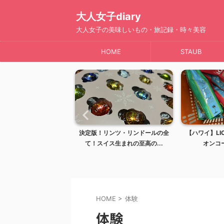
大人女子diary
大人女子の美味しいもの・旅記録・時々美容
HOME
STAUB
】完全ガイド！レナーズ
決定版！リンツ・リンドールの全
【ハワイ】LIO
イで最も愛される...
て！スイス生まれの至高の...
オンコー
HOME
>
体験
体験