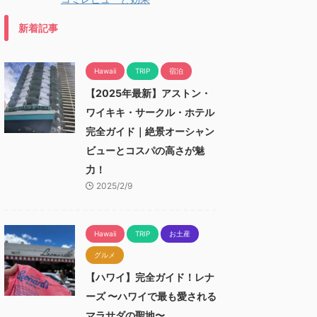
新着記事
Hawaii
TRIP
宿泊
【2025年最新】アストン・
ワイキキ・サークル・ホテル
完全ガイド｜絶景オーシャン
ビューとコスパの高さが魅
力！
2025/2/9
Hawaii
TRIP
お土産
グルメ
【ハワイ】完全ガイド！レナ
ーズ 〜ハワイで最も愛される
マラサダの聖地〜