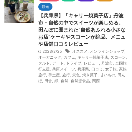
観光
【兵庫県】「キャリー焼菓子店」丹波
市・自然の中でスイーツが楽しめる。
田んぼに囲まれた”自然あふれる小さな
お店”ケーキやスコーンが絶品、メニュ
や店舗口コミレビュー
2023/2/25
オススメ
,
オンラインショップ
,
オーガニック
,
カフェ
,
キャリー焼菓子店
,
スコーン
,
タルト
,
デート
,
ドライブ
,
レビュー
,
丹波市
,
全国旅
行支援
,
兵庫スイーツ
,
兵庫県
,
口コミ
,
女子旅
,
家族
旅行
,
手土産
,
旅行
,
景色
,
焼き菓子
,
甘いもの
,
田ん
ぼ
,
田舎
,
緑
,
自然
,
自然派食品
,
関西