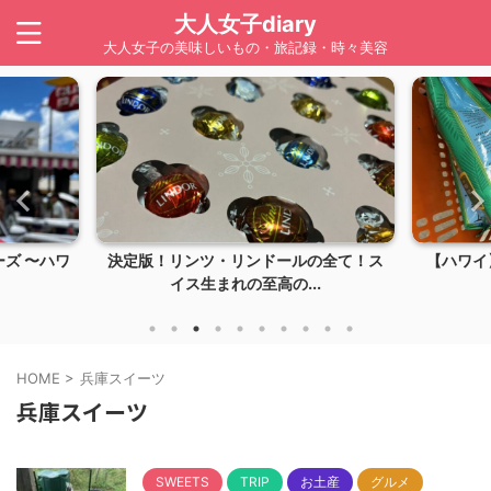
大人女子diary
大人女子の美味しいもの・旅記録・時々美容
ズ 〜ハワ
決定版！リンツ・リンドールの全て！ス
【ハワイ】
イス生まれの至高の...
HOME
>
兵庫スイーツ
兵庫スイーツ
SWEETS
TRIP
お土産
グルメ