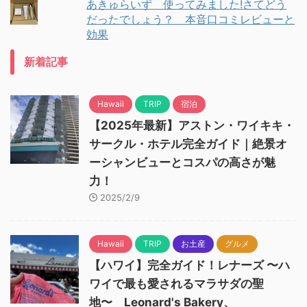
あきゅらいず 使ってみました!さてどう
だったでしょう？ 本音口コミレビューと
効果
新着記事
Hawaii
TRIP
宿泊
【2025年最新】アストン・ワイキキ・
サークル・ホテル完全ガイド｜絶景オ
ーシャンビューとコスパの高さが魅
力！
2025/2/9
Hawaii
TRIP
お土産
グルメ
【ハワイ】完全ガイド！レナーズ 〜ハ
ワイで最も愛されるマラサダの聖
地〜 Leonard's Bakery、