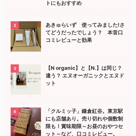
トにもおすすめ
あきゅらいず 使ってみました!さ
2
てどうだったでしょう？ 本音口
コミレビューと効果
【N organic】と【N.】は同じ？
3
違う？ エヌオーガニックとエヌド
ット
「クルミッ子」鎌倉紅谷。東京駅
4
にも店舗あり。売り切れや個数制
限も！賞味期限～お昼のおやつセ
ット～など、口コミレビュー。