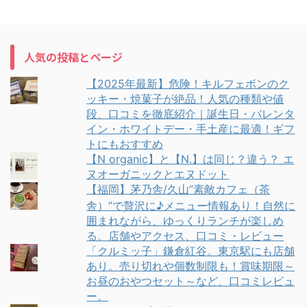
人気の投稿とページ
【2025年最新】危険！キルフェボンのク
ッキー・焼菓子が絶品！人気の種類や値
段、口コミを徹底紹介｜誕生日・バレンタ
イン・ホワイトデー・手土産に最適！ギフ
トにもおすすめ
【N organic】と【N.】は同じ？違う？ エ
ヌオーガニックとエヌドット
【福岡】茅乃舎/久山”素敵カフェ（茶
舎）”で贅沢に♪メニュー情報あり！自然に
囲まれながら、ゆっくりランチが楽しめ
る。店舗やアクセス、口コミ・レビュー
「クルミッ子」鎌倉紅谷。東京駅にも店舗
あり。売り切れや個数制限も！賞味期限～
お昼のおやつセット～など、口コミレビュ
ー。