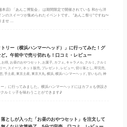
越本店) 「あんこ博覧会」 は期間限定で開催されている 和から洋
インのスイーツが集められたイベントです。 “あんこ祭り"ですね〜
せ ...
クトリー（横浜ハンマーヘッド）」に行ってみた！グ
など。午前中で売り切れも！口コミ・レビュー
,
お得
,
お昼のおやつセット
,
お菓子
,
カフェ
,
キャラメル
,
クルミ
,
クルミ
リー
,
スイーツ
,
ネット販売
,
プレゼント
,
レビュー
,
切り落とし
,
即完売
,
想
,
手土産
,
東京土産
,
東京大丸
,
横浜
,
横浜ハンマーヘッド
,
甘いもの
,
神
リー」に行ってみました。横浜ハンマーヘッドにはカフェも併設さ
でクルミッ子を味わうことができます♪
り落としが入った「お昼のおやつセット」を注文して
＆無くなり次第終了。5分で完売。口コミ、レビュー。