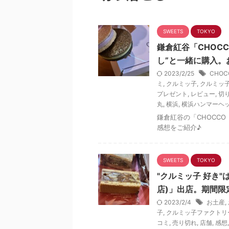
SWEETS
TOKYO
鎌倉紅谷「CHOC
し”と一緒に購入。
2023/2/25
CHOC
ミ
,
クルミッ子
,
クルミッ
プレゼント
,
レビュー
,
切
丸
,
横浜
,
横浜ハンマーヘ
鎌倉紅谷の「CHOCC
感想をご紹介♪
SWEETS
TOKYO
"クルミッ子 好き
店)」出店。期間限
2023/2/4
お土産
,
子
,
クルミッ子ファクトリ
コミ
,
売り切れ
,
店舗
,
感想