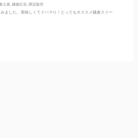
倉土産
,
鎌倉紅谷
,
限定販売
てみました。美味しくてドハマり！とってもオススメ鎌倉スイー