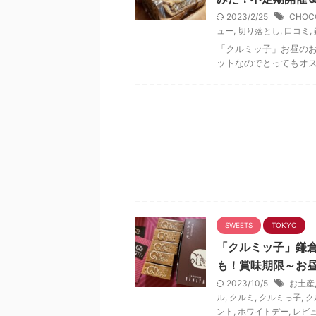
2023/2/25
CHOC
ュー
,
切り落とし
,
口コミ
,
「クルミッ子」お昼の
ットなのでとってもオ
SWEETS
TOKYO
「クルミッ子」鎌
も！賞味期限～お
2023/10/5
お土産
ル
,
クルミ
,
クルミっ子
,
ク
ント
,
ホワイトデー
,
レビ