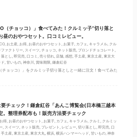
CO（チョッコ）」食べてみた！クルミッ子”切り落と
お昼のおやつセット。口コミレビュー。
CO
,
お土産
,
お得
,
お昼のおやつセット
,
お菓子
,
カフェ
,
キャラメル
,
クル
子ファクトリー
,
スイーツ
,
チョッコ
,
ネット販売
,
ブロンドチョコレート
,
り落とし
,
即完売
,
口コミ
,
売り切れ
,
店舗
,
感想
,
手土産
,
東京土産
,
東京大
ッド
,
甘いもの
,
神奈川
,
賞味期限
,
鎌倉紅谷
O（チョッコ）」をクルミッ子切り落としと一緒に注文！食べてみた
"は要チェック！鎌倉紅谷「あんこ博覧会(日本橋三越本
定。整理券配布も！販売方法要チェック
お得
,
お昼のおやつセット
,
お菓子
,
カフェ
,
キャラメル
,
クルミ
,
クルミッ
ー
,
スイーツ
,
ネット販売
,
プレゼント
,
レビュー
,
切り落とし
,
即完売
,
口
,
手土産
,
東京土産
,
東京大丸
,
横浜
,
横浜ハンマーヘッド
,
甘いもの
,
神奈