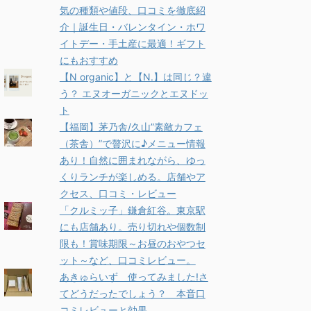
気の種類や値段、口コミを徹底紹
介｜誕生日・バレンタイン・ホワ
イトデー・手土産に最適！ギフト
にもおすすめ
【N organic】と【N.】は同じ？違
う？ エヌオーガニックとエヌドッ
ト
【福岡】茅乃舎/久山”素敵カフェ
（茶舎）”で贅沢に♪メニュー情報
あり！自然に囲まれながら、ゆっ
くりランチが楽しめる。店舗やア
クセス、口コミ・レビュー
「クルミッ子」鎌倉紅谷。東京駅
にも店舗あり。売り切れや個数制
限も！賞味期限～お昼のおやつセ
ット～など、口コミレビュー。
あきゅらいず 使ってみました!さ
てどうだったでしょう？ 本音口
コミレビューと効果