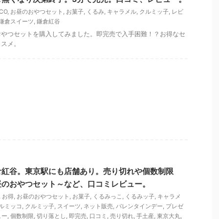
CO
,
お昼のおやつセット
,
お菓子
,
くるみ
,
キャラメル
,
クルミッ子
,
レビ
鎌倉スイーツ
,
鎌倉紅谷
おやつセットを購入してみました。即完売で入手困難！？お得なセ
ススメ。
倉紅谷。東京駅にも店舗あり。売り切れや個数制限
昼のおやつセット～など、口コミレビュー。
,
お得
,
お昼のおやつセット
,
お菓子
,
くるみっこ
,
くるみッ子
,
キャラメ
ルミッコ
,
クルミッ子
,
スイーツ
,
ネット販売
,
バレンタインデー
,
プレゼ
ュー
,
個数制限
,
切り落とし
,
即完売
,
口コミ
,
売り切れ
,
手土産
,
東京大丸
,