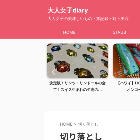
大人女子diary
大人女子の美味しいもの・旅記録・時々美容
HOME
STAUB
決定版！リンツ・リンドールの全
【ハワイ】LION COFFEE（ライ
て！スイス生まれの至高の...
オンコーヒー）は...
HOME
>
切り落とし
切り落とし