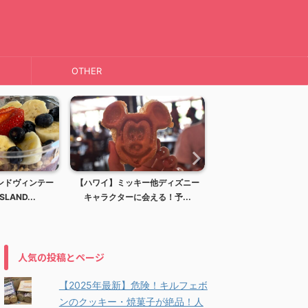
OTHER
ワイ】ミッキー他ディズニー
【ハワイ】ディズニーリゾート！
【ハワイ】
ャラクターに会える！予...
アウラニディズニーリゾー...
人気の投稿とページ
【2025年最新】危険！キルフェボ
ンのクッキー・焼菓子が絶品！人