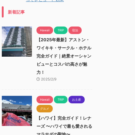
新着記事
Hawaii
TRIP
宿泊
【2025年最新】アストン・
ワイキキ・サークル・ホテル
完全ガイド｜絶景オーシャン
ビューとコスパの高さが魅
力！
2025/2/9
Hawaii
TRIP
お土産
グルメ
【ハワイ】完全ガイド！レナ
ーズ 〜ハワイで最も愛される
マラサダの聖地〜