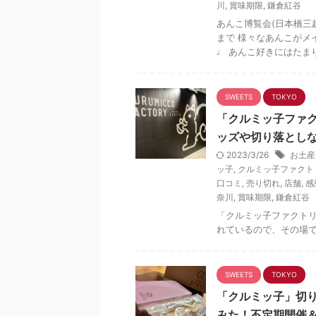
川
,
賞味期限
,
鎌倉紅谷
あんこ博覧会(日本橋三
まで 様々なあんこがメ
♩ あんこ好きにはたまりま
SWEETS
TOKYO
「クルミッ子ファ
ッズや切り落とし
2023/3/26
お土産
ッ子
,
クルミッ子ファクト
口コミ
,
売り切れ
,
店舗
,
感
奈川
,
賞味期限
,
鎌倉紅谷
「クルミッ子ファクト
れているので、その場
SWEETS
TOKYO
「クルミッ子」切
みた！不定期開催