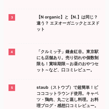
【N organic】と【N.】は同じ？
3
違う？ エヌオーガニックとエヌド
ット
「クルミッ子」鎌倉紅谷。東京駅
4
にも店舗あり。売り切れや個数制
限も！賞味期限～お昼のおやつセ
ット～など、口コミレビュー。
staub（ストウブ）で超簡単！ピ
5
コココットラウンド使用。キャベ
ツ・鶏肉、丸ごと蒸し料理。お料
理ブログ・感想口コミレビュー。