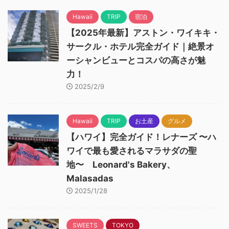
Hawaii
TRIP
宿泊
【2025年最新】アストン・ワイキキ・
サークル・ホテル完全ガイド｜絶景オ
ーシャンビューとコスパの高さが魅
力！
2025/2/9
Hawaii
TRIP
お土産
グルメ
【ハワイ】完全ガイド！レナーズ 〜ハ
ワイで最も愛されるマラサダの聖
地〜 Leonard's Bakery、
Malasadas
2025/1/28
SWEETS
TOKYO