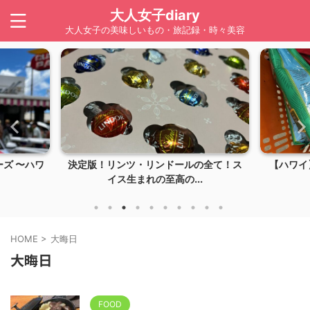
大人女子diary
大人女子の美味しいもの・旅記録・時々美容
ズ 〜ハワ
決定版！リンツ・リンドールの全て！ス
【ハワイ】
イス生まれの至高の...
HOME
>
大晦日
大晦日
FOOD