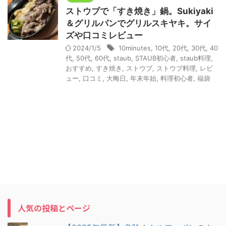
ストウブで「すき焼き」鍋。Sukiyaki
＆グリルパンでグリルスキヤキ。サイ
ズや口コミレビュー
2024/1/5
10minutes
,
10代
,
20代
,
30代
,
40
代
,
50代
,
60代
,
staub
,
STAUB初心者
,
staub料理
,
おすすめ
,
すき焼き
,
ストウブ
,
ストウブ料理
,
レビ
ュー
,
口コミ
,
大晦日
,
年末年始
,
料理初心者
,
福袋
人気の投稿とページ