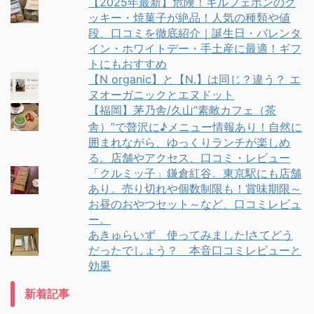
【2025年最新】危険！キルフェボンのク
ッキー・焼菓子が絶品！人気の種類や値
段、口コミを徹底紹介｜誕生日・バレンタ
イン・ホワイトデー・手土産に最適！ギフ
トにもおすすめ
【N organic】と【N.】は同じ？違う？ エ
ヌオーガニックとエヌドット
【福岡】茅乃舎/久山”素敵カフェ（茶
舎）”で贅沢に♪メニュー情報あり！自然に
囲まれながら、ゆっくりランチが楽しめ
る。店舗やアクセス、口コミ・レビュー
「クルミッ子」鎌倉紅谷。東京駅にも店舗
あり。売り切れや個数制限も！賞味期限～
お昼のおやつセット～など、口コミレビュ
ー。
あきゅらいず 使ってみました!さてどう
だったでしょう？ 本音口コミレビューと
効果
新着記事