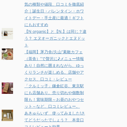
気の種類や値段、口コミを徹底紹
介｜誕生日・バレンタイン・ホワ
イトデー・手土産に最適！ギフト
にもおすすめ
【N organic】と【N.】は同じ？違
う？ エヌオーガニックとエヌドッ
ト
【福岡】茅乃舎/久山”素敵カフェ
（茶舎）”で贅沢に♪メニュー情報
あり！自然に囲まれながら、ゆっ
くりランチが楽しめる。店舗やア
クセス、口コミ・レビュー
「クルミッ子」鎌倉紅谷。東京駅
にも店舗あり。売り切れや個数制
限も！賞味期限～お昼のおやつセ
ット～など、口コミレビュー。
あきゅらいず 使ってみました!さ
てどうだったでしょう？ 本音口
コミレビューと効果