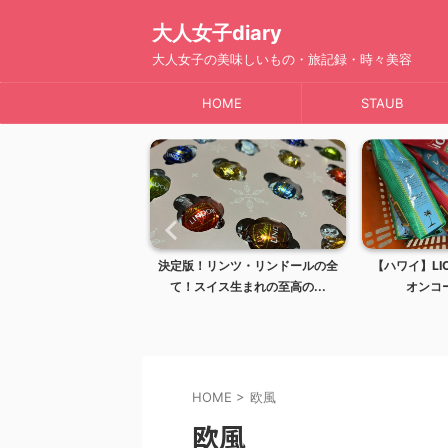
大人女子diary
大人女子の美味しいもの・旅記録・時々美容
HOME
STAUB
リンツ・リンドールの全
【ハワイ】LION COFFEE（ライ
【ハワイ】ハ
ス生まれの至高の...
オンコーヒー）は...
のオススメを
HOME
>
欧風
欧風