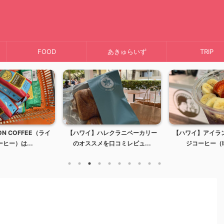
FOOD
あきゅらいず
TRIP
レクラニベーカリー
【ハワイ】アイランドヴィンテー
【ハワイ】ミッキ
口コミレビュ...
ジコーヒー（ISLAND...
キャラクターに会