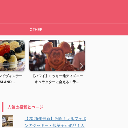
OTHER
ー他ディズニー
【ハワイ】ディズニーリゾート！
【ハワイ】KAI COFFE
える！予...
アウラニディズニーリゾー...
ーヒー)haw..
人気の投稿とページ
【2025年最新】危険！キルフェボ
ンのクッキー・焼菓子が絶品！人