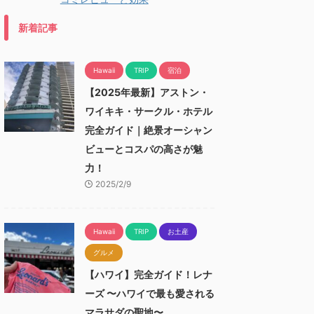
新着記事
Hawaii
TRIP
宿泊
【2025年最新】アストン・
ワイキキ・サークル・ホテル
完全ガイド｜絶景オーシャン
ビューとコスパの高さが魅
力！
2025/2/9
Hawaii
TRIP
お土産
グルメ
【ハワイ】完全ガイド！レナ
ーズ 〜ハワイで最も愛される
マラサダの聖地〜