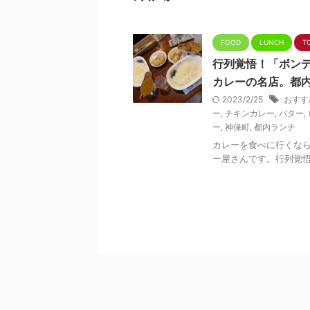
FOOD
LUNCH
T
行列覚悟！「ボン
カレーの名店。都
2023/2/25
おすす
ー
,
チキンカレー
,
バター
,
ー
,
神保町
,
都内ランチ
カレーを食べに行くなら
ー屋さんです。行列覚