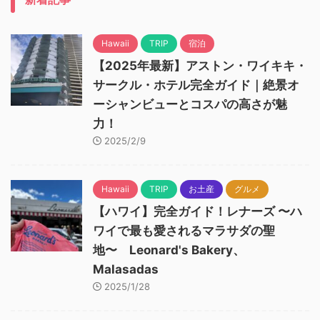
Hawaii
TRIP
宿泊
【2025年最新】アストン・ワイキキ・
サークル・ホテル完全ガイド｜絶景オ
ーシャンビューとコスパの高さが魅
力！
2025/2/9
Hawaii
TRIP
お土産
グルメ
【ハワイ】完全ガイド！レナーズ 〜ハ
ワイで最も愛されるマラサダの聖
地〜 Leonard's Bakery、
Malasadas
2025/1/28