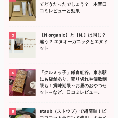
てどうだったでしょう？ 本音口
コミレビューと効果
【N organic】と【N.】は同じ？
3
違う？ エヌオーガニックとエヌド
ット
「クルミッ子」鎌倉紅谷。東京駅
4
にも店舗あり。売り切れや個数制
限も！賞味期限～お昼のおやつセ
ット～など、口コミレビュー。
staub（ストウブ）で超簡単！ピ
5
コココットラウンド使用。キャベ