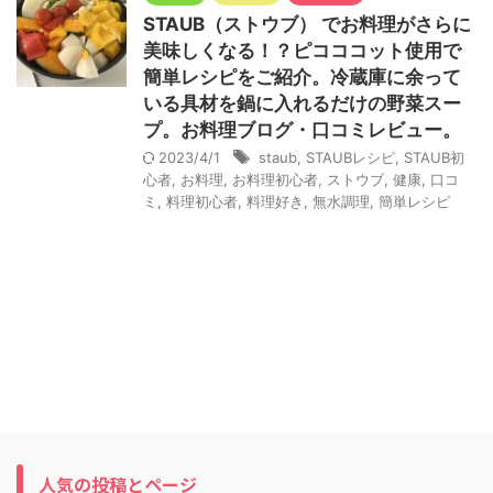
STAUB（ストウブ） でお料理がさらに
美味しくなる！？ピコココット使用で
簡単レシピをご紹介。冷蔵庫に余って
いる具材を鍋に入れるだけの野菜スー
プ。お料理ブログ・口コミレビュー。
2023/4/1
staub
,
STAUBレシピ
,
STAUB初
心者
,
お料理
,
お料理初心者
,
ストウブ
,
健康
,
口コ
ミ
,
料理初心者
,
料理好き
,
無水調理
,
簡単レシピ
人気の投稿とページ