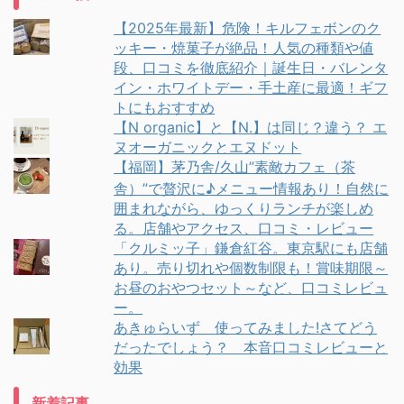
【2025年最新】危険！キルフェボンのク
ッキー・焼菓子が絶品！人気の種類や値
段、口コミを徹底紹介｜誕生日・バレンタ
イン・ホワイトデー・手土産に最適！ギフ
トにもおすすめ
【N organic】と【N.】は同じ？違う？ エ
ヌオーガニックとエヌドット
【福岡】茅乃舎/久山”素敵カフェ（茶
舎）”で贅沢に♪メニュー情報あり！自然に
囲まれながら、ゆっくりランチが楽しめ
る。店舗やアクセス、口コミ・レビュー
「クルミッ子」鎌倉紅谷。東京駅にも店舗
あり。売り切れや個数制限も！賞味期限～
お昼のおやつセット～など、口コミレビュ
ー。
あきゅらいず 使ってみました!さてどう
だったでしょう？ 本音口コミレビューと
効果
新着記事