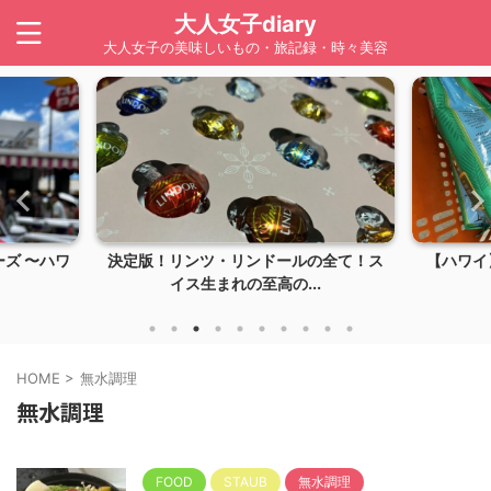
大人女子diary
大人女子の美味しいもの・旅記録・時々美容
ズ 〜ハワ
決定版！リンツ・リンドールの全て！ス
【ハワイ】
イス生まれの至高の...
HOME
>
無水調理
無水調理
FOOD
STAUB
無水調理