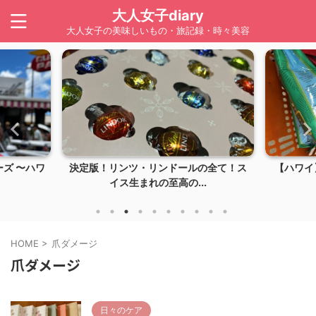
大人女子diary
大人女子の美味しいもの・旅記録・時々美容
ズ 〜ハワ
決定版！リンツ・リンドールの全て！ス
【ハワイ】
イス生まれの至高の...
HOME
>
爪ダメージ
爪ダメージ
日々のケア