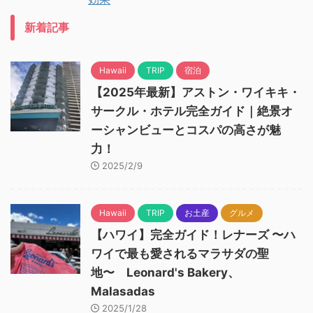
新着記事
Hawaii
TRIP
宿泊
【2025年最新】アストン・ワイキキ・
サークル・ホテル完全ガイド｜絶景オ
ーシャンビューとコスパの高さが魅
力！
2025/2/9
Hawaii
TRIP
お土産
グルメ
【ハワイ】完全ガイド！レナーズ 〜ハ
ワイで最も愛されるマラサダの聖
地〜 Leonard's Bakery、
Malasadas
2025/1/28