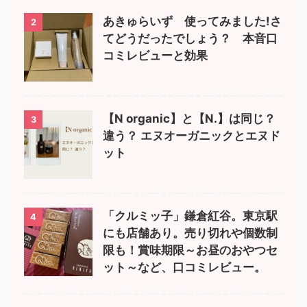
あきゅらいず 使ってみました!さ
2
てどうだったでしょう？ 本音口
コミレビューと効果
【N organic】と【N.】は同じ？
3
違う？ エヌオーガニックとエヌド
ット
「クルミッ子」鎌倉紅谷。東京駅
4
にも店舗あり。売り切れや個数制
限も！賞味期限～お昼のおやつセ
ット～など、口コミレビュー。