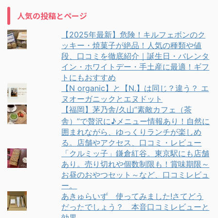
人気の投稿とページ
【2025年最新】危険！キルフェボンのク
ッキー・焼菓子が絶品！人気の種類や値
段、口コミを徹底紹介｜誕生日・バレンタ
イン・ホワイトデー・手土産に最適！ギフ
トにもおすすめ
【N organic】と【N.】は同じ？違う？ エ
ヌオーガニックとエヌドット
【福岡】茅乃舎/久山”素敵カフェ（茶
舎）”で贅沢に♪メニュー情報あり！自然に
囲まれながら、ゆっくりランチが楽しめ
る。店舗やアクセス、口コミ・レビュー
「クルミッ子」鎌倉紅谷。東京駅にも店舗
あり。売り切れや個数制限も！賞味期限～
お昼のおやつセット～など、口コミレビュ
ー。
あきゅらいず 使ってみました!さてどう
だったでしょう？ 本音口コミレビューと
効果