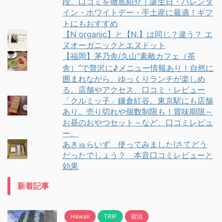
段、口コミを徹底紹介｜誕生日・バレンタ
イン・ホワイトデー・手土産に最適！ギフ
トにもおすすめ
【N organic】と【N.】は同じ？違う？ エ
ヌオーガニックとエヌドット
【福岡】茅乃舎/久山”素敵カフェ（茶
舎）”で贅沢に♪メニュー情報あり！自然に
囲まれながら、ゆっくりランチが楽しめ
る。店舗やアクセス、口コミ・レビュー
「クルミッ子」鎌倉紅谷。東京駅にも店舗
あり。売り切れや個数制限も！賞味期限～
お昼のおやつセット～など、口コミレビュ
ー。
あきゅらいず 使ってみました!さてどう
だったでしょう？ 本音口コミレビューと
効果
新着記事
Hawaii
TRIP
宿泊