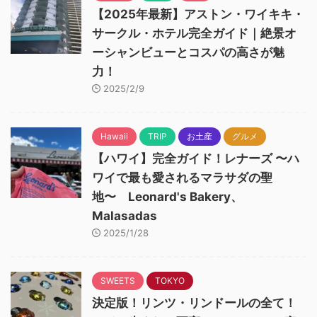
【2025年最新】アストン・ワイキキ・
サークル・ホテル完全ガイド｜絶景オ
ーシャンビューとコスパの高さが魅
力！
2025/2/9
Hawaii
TRIP
お土産
グルメ
【ハワイ】完全ガイド！レナーズ 〜ハ
ワイで最も愛されるマラサダの聖
地〜 Leonard's Bakery、
Malasadas
2025/1/28
SWEETS
TOKYO
決定版！リンツ・リンドールの全て！