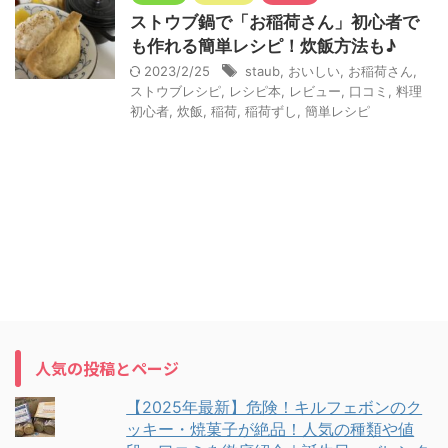
ストウブ鍋で「お稲荷さん」初心者で
も作れる簡単レシピ！炊飯方法も♪
2023/2/25
staub
,
おいしい
,
お稲荷さん
,
ストウブレシピ
,
レシピ本
,
レビュー
,
口コミ
,
料理
初心者
,
炊飯
,
稲荷
,
稲荷ずし
,
簡単レシピ
人気の投稿とページ
【2025年最新】危険！キルフェボンのク
ッキー・焼菓子が絶品！人気の種類や値