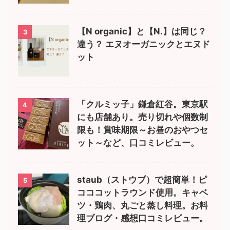
【N organic】と【N.】は同じ？
3
違う？ エヌオーガニックとエヌド
ット
「クルミッ子」鎌倉紅谷。東京駅
4
にも店舗あり。売り切れや個数制
限も！賞味期限～お昼のおやつセ
ット～など、口コミレビュー。
staub（ストウブ）で超簡単！ピ
5
コココットラウンド使用。キャベ
ツ・鶏肉、丸ごと蒸し料理。お料
理ブログ・感想口コミレビュー。