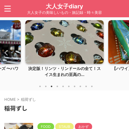
大人女子diary
大人女子の美味しいもの・旅記録・時々美容
ズ 〜ハワ
決定版！リンツ・リンドールの全て！ス
【ハワイ】
イス生まれの至高の...
HOME
>
稲荷ずし
稲荷ずし
FOOD
STAUB
おかず