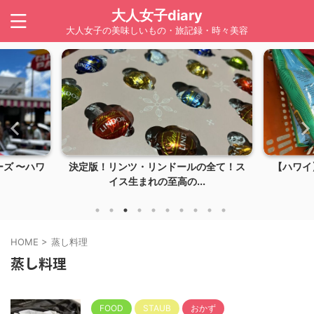
大人女子diary
大人女子の美味しいもの・旅記録・時々美容
ズ 〜ハワ
決定版！リンツ・リンドールの全て！ス
【ハワイ】
イス生まれの至高の...
HOME
>
蒸し料理
蒸し料理
FOOD
STAUB
おかず