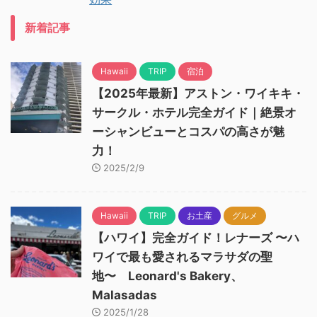
新着記事
Hawaii
TRIP
宿泊
【2025年最新】アストン・ワイキキ・
サークル・ホテル完全ガイド｜絶景オ
ーシャンビューとコスパの高さが魅
力！
2025/2/9
Hawaii
TRIP
お土産
グルメ
【ハワイ】完全ガイド！レナーズ 〜ハ
ワイで最も愛されるマラサダの聖
地〜 Leonard's Bakery、
Malasadas
2025/1/28