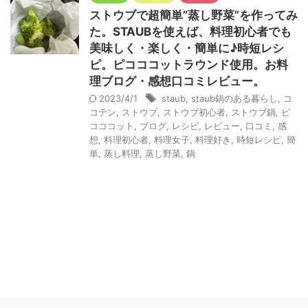
ストウブで超簡単”蒸し野菜”を作ってみ
た。STAUBを使えば、料理初心者でも
美味しく・楽しく・簡単に♪時短レシ
ピ。ピコココットラウンド使用。お料
理ブログ・感想口コミレビュー。
2023/4/1
staub
,
staub鍋のある暮らし
,
コ
コテン
,
ストウブ
,
ストウブ初心者
,
ストウブ鍋
,
ピ
コココット
,
ブログ
,
レシピ
,
レビュー
,
口コミ
,
感
想
,
料理初心者
,
料理女子
,
料理好き
,
時短レシピ
,
簡
単
,
蒸し料理
,
蒸し野菜
,
鍋