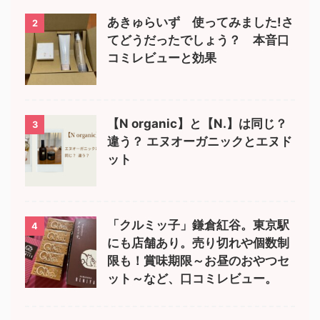
あきゅらいず 使ってみました!さ
2
てどうだったでしょう？ 本音口
コミレビューと効果
【N organic】と【N.】は同じ？
3
違う？ エヌオーガニックとエヌド
ット
「クルミッ子」鎌倉紅谷。東京駅
4
にも店舗あり。売り切れや個数制
限も！賞味期限～お昼のおやつセ
ット～など、口コミレビュー。