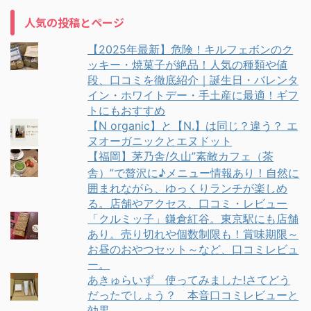
人気の投稿とページ
【2025年最新】危険！キルフェボンのク
ッキー・焼菓子が絶品！人気の種類や値
段、口コミを徹底紹介｜誕生日・バレンタ
イン・ホワイトデー・手土産に最適！ギフ
トにもおすすめ
【N organic】と【N.】は同じ？違う？ エ
ヌオーガニックとエヌドット
【福岡】茅乃舎/久山”素敵カフェ（茶
舎）”で贅沢に♪メニュー情報あり！自然に
囲まれながら、ゆっくりランチが楽しめ
る。店舗やアクセス、口コミ・レビュー
「クルミッ子」鎌倉紅谷。東京駅にも店舗
あり。売り切れや個数制限も！賞味期限～
お昼のおやつセット～など、口コミレビュ
ー。
あきゅらいず 使ってみました!さてどう
だったでしょう？ 本音口コミレビューと
効果