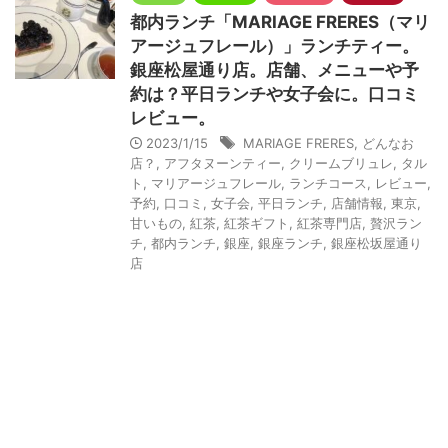
都内ランチ「MARIAGE FRERES（マリ
アージュフレール）」ランチティー。
銀座松屋通り店。店舗、メニューや予
約は？平日ランチや女子会に。口コミ
レビュー。
2023/1/15
MARIAGE FRERES
,
どんなお
店？
,
アフタヌーンティー
,
クリームブリュレ
,
タル
ト
,
マリアージュフレール
,
ランチコース
,
レビュー
,
予約
,
口コミ
,
女子会
,
平日ランチ
,
店舗情報
,
東京
,
甘いもの
,
紅茶
,
紅茶ギフト
,
紅茶専門店
,
贅沢ラン
チ
,
都内ランチ
,
銀座
,
銀座ランチ
,
銀座松坂屋通り
店