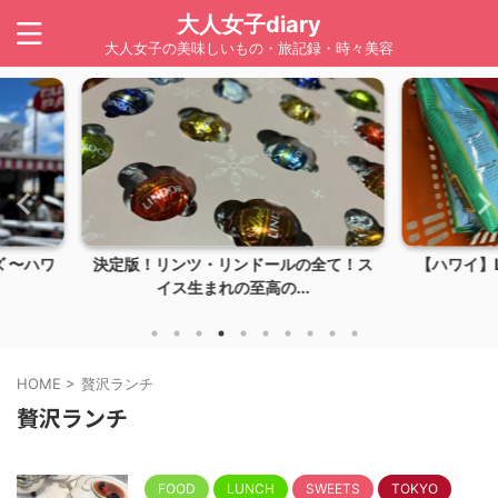
大人女子diary
大人女子の美味しいもの・旅記録・時々美容
の全て！ス
【ハワイ】LION COFFEE（ライオンコ
【ハワイ
.
ーヒー）は...
HOME
>
贅沢ランチ
贅沢ランチ
FOOD
LUNCH
SWEETS
TOKYO