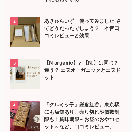
あきゅらいず 使ってみました!さ
2
てどうだったでしょう？ 本音口
コミレビューと効果
【N organic】と【N.】は同じ？
3
違う？ エヌオーガニックとエヌド
ット
「クルミッ子」鎌倉紅谷。東京駅
4
にも店舗あり。売り切れや個数制
限も！賞味期限～お昼のおやつセ
ット～など、口コミレビュー。