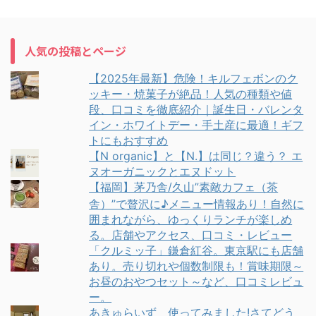
人気の投稿とページ
【2025年最新】危険！キルフェボンのク
ッキー・焼菓子が絶品！人気の種類や値
段、口コミを徹底紹介｜誕生日・バレンタ
イン・ホワイトデー・手土産に最適！ギフ
トにもおすすめ
【N organic】と【N.】は同じ？違う？ エ
ヌオーガニックとエヌドット
【福岡】茅乃舎/久山”素敵カフェ（茶
舎）”で贅沢に♪メニュー情報あり！自然に
囲まれながら、ゆっくりランチが楽しめ
る。店舗やアクセス、口コミ・レビュー
「クルミッ子」鎌倉紅谷。東京駅にも店舗
あり。売り切れや個数制限も！賞味期限～
お昼のおやつセット～など、口コミレビュ
ー。
あきゅらいず 使ってみました!さてどう