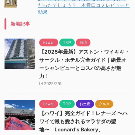
だったでしょう？ 本音口コミレビューと
効果
新着記事
Hawaii
TRIP
宿泊
【2025年最新】アストン・ワイキキ・
サークル・ホテル完全ガイド｜絶景オ
ーシャンビューとコスパの高さが魅
力！
2025/2/9
Hawaii
TRIP
お土産
グルメ
【ハワイ】完全ガイド！レナーズ 〜ハ
ワイで最も愛されるマラサダの聖
地〜 Leonard's Bakery、