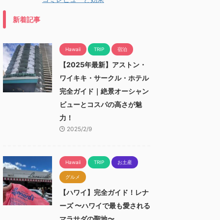
新着記事
Hawaii
TRIP
宿泊
【2025年最新】アストン・
ワイキキ・サークル・ホテル
完全ガイド｜絶景オーシャン
ビューとコスパの高さが魅
力！
2025/2/9
Hawaii
TRIP
お土産
グルメ
【ハワイ】完全ガイド！レナ
ーズ 〜ハワイで最も愛される
マラサダの聖地〜