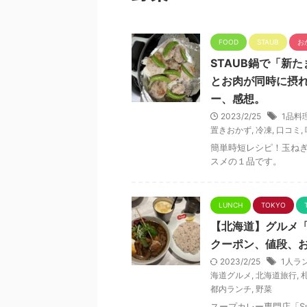
FOOD
STAUB
お
STAUB鍋で「新
とお肉が同時に摂
ー、感想。
2023/2/25
1品料
置きおかず
,
冷凍
,
口コミ
,
簡単時短レシピ！玉ねぎ
スメの１品です。
LUNCH
TOKYO
【北海道】グルメ「
クーポン、値段、
2023/2/25
1人ラ
海道グルメ
,
北海道旅行
,
都内ランチ
,
野菜
スープカレー専門店「Su