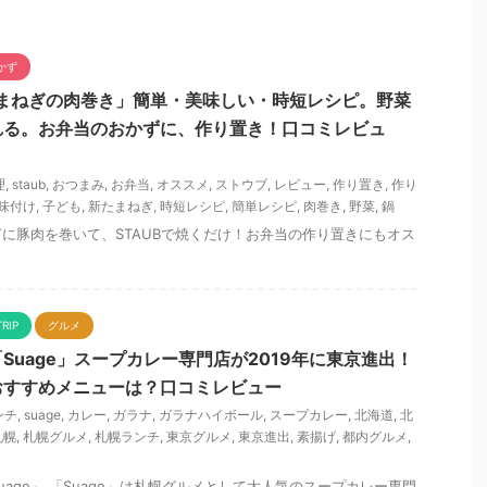
かず
たまねぎの肉巻き」簡単・美味しい・時短レシピ。野菜
れる。お弁当のおかずに、作り置き！口コミレビュ
理
,
staub
,
おつまみ
,
お弁当
,
オススメ
,
ストウブ
,
レビュー
,
作り置き
,
作り
味付け
,
子ども
,
新たまねぎ
,
時短レシピ
,
簡単レシピ
,
肉巻き
,
野菜
,
鍋
に豚肉を巻いて、STAUBで焼くだけ！お弁当の作り置きにもオス
TRIP
グルメ
Suage」スープカレー専門店が2019年に東京進出！
おすすめメニューは？口コミレビュー
ンチ
,
suage
,
カレー
,
ガラナ
,
ガラナハイボール
,
スープカレー
,
北海道
,
北
札幌
,
札幌グルメ
,
札幌ランチ
,
東京グルメ
,
東京進出
,
素揚げ
,
都内グルメ
,
age」 「Suage」は札幌グルメとして大人気のスープカレー専門