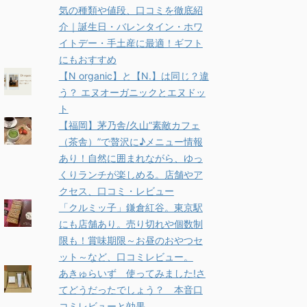
気の種類や値段、口コミを徹底紹
介｜誕生日・バレンタイン・ホワ
イトデー・手土産に最適！ギフト
にもおすすめ
【N organic】と【N.】は同じ？違
う？ エヌオーガニックとエヌドッ
ト
【福岡】茅乃舎/久山”素敵カフェ
（茶舎）”で贅沢に♪メニュー情報
あり！自然に囲まれながら、ゆっ
くりランチが楽しめる。店舗やア
クセス、口コミ・レビュー
「クルミッ子」鎌倉紅谷。東京駅
にも店舗あり。売り切れや個数制
限も！賞味期限～お昼のおやつセ
ット～など、口コミレビュー。
あきゅらいず 使ってみました!さ
てどうだったでしょう？ 本音口
コミレビューと効果