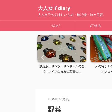
大人女子diary
大人女子の美味しいもの・旅記録・時々美容
HOME
STAUB
】完全ガイド！レナーズ
決定版！リンツ・リンドールの全
【ハワイ】LIO
イで最も愛される...
て！スイス生まれの至高の...
オンコー
HOME
>
野菜
野菜