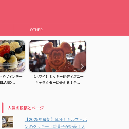
OTHER
ンドヴィンテー
【ハワイ】ミッキー他ディズニー
【ハワイ】ディズニー
LAND...
キャラクターに会える！予...
アウラニディズニーリ
人気の投稿とページ
【2025年最新】危険！キルフェボ
ンのクッキー・焼菓子が絶品！人