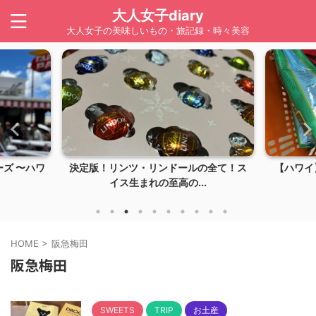
大人女子diary
大人女子の美味しいもの・旅記録・時々美容
ズ 〜ハワ
決定版！リンツ・リンドールの全て！ス
【ハワイ】
イス生まれの至高の...
HOME
>
阪急梅田
阪急梅田
SWEETS
TRIP
お土産