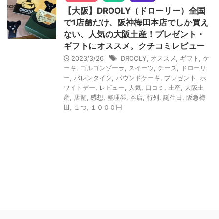
【大阪】DROOLY（ドローリー）全国
で1店舗だけ、阪神梅田本店でしか買え
ない、人気の大阪土産！プレゼント・
ギフトにオススメ。クチコミレビュー
2023/3/26
DROOLY
,
オススメ
,
ギフト
,
ケ
ーキ
,
ゴルゴンゾーラ
,
スイーツ
,
チーズ
,
ドローリ
ー
,
バレンタイン
,
パウンドケーキ
,
プレゼント
,
ホ
ワイトデー
,
レビュー
,
人気
,
口コミ
,
土産
,
大阪土
産
,
店舗
,
感想
,
整理券
,
本店
,
行列
,
誕生日
,
阪急梅
田
,
１つ
,
１０００円