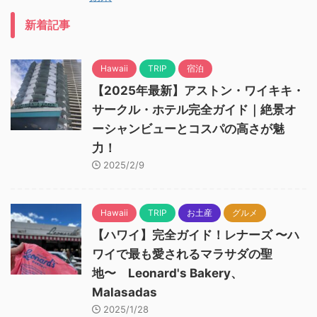
新着記事
Hawaii
TRIP
宿泊
【2025年最新】アストン・ワイキキ・
サークル・ホテル完全ガイド｜絶景オ
ーシャンビューとコスパの高さが魅
力！
2025/2/9
Hawaii
TRIP
お土産
グルメ
【ハワイ】完全ガイド！レナーズ 〜ハ
ワイで最も愛されるマラサダの聖
地〜 Leonard's Bakery、
Malasadas
2025/1/28