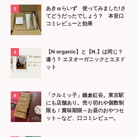
あきゅらいず 使ってみました!さ
2
てどうだったでしょう？ 本音口
コミレビューと効果
【N organic】と【N.】は同じ？
3
違う？ エヌオーガニックとエヌド
ット
「クルミッ子」鎌倉紅谷。東京駅
4
にも店舗あり。売り切れや個数制
限も！賞味期限～お昼のおやつセ
ット～など、口コミレビュー。