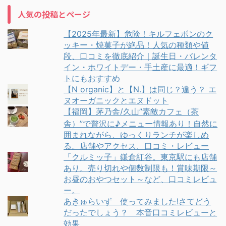
人気の投稿とページ
【2025年最新】危険！キルフェボンのク
ッキー・焼菓子が絶品！人気の種類や値
段、口コミを徹底紹介｜誕生日・バレンタ
イン・ホワイトデー・手土産に最適！ギフ
トにもおすすめ
【N organic】と【N.】は同じ？違う？ エ
ヌオーガニックとエヌドット
【福岡】茅乃舎/久山”素敵カフェ（茶
舎）”で贅沢に♪メニュー情報あり！自然に
囲まれながら、ゆっくりランチが楽しめ
る。店舗やアクセス、口コミ・レビュー
「クルミッ子」鎌倉紅谷。東京駅にも店舗
あり。売り切れや個数制限も！賞味期限～
お昼のおやつセット～など、口コミレビュ
ー。
あきゅらいず 使ってみました!さてどう
だったでしょう？ 本音口コミレビューと
効果