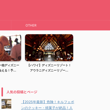
OTHER
ー他ディズニー
【ハワイ】ディズニーリゾート！
【ハワイ】KAI COFFE
える！予...
アウラニディズニーリゾー...
ーヒー)haw..
人気の投稿とページ
【2025年最新】危険！キルフェボ
ンのクッキー・焼菓子が絶品！人