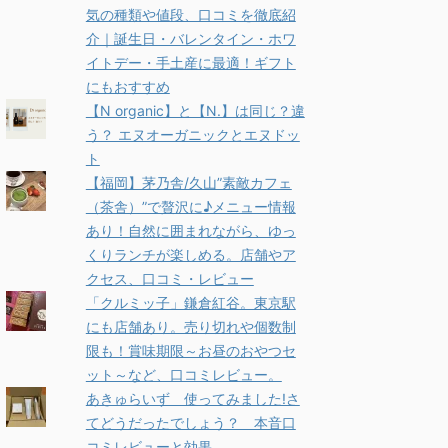
気の種類や値段、口コミを徹底紹
介｜誕生日・バレンタイン・ホワ
イトデー・手土産に最適！ギフト
にもおすすめ
【N organic】と【N.】は同じ？違
う？ エヌオーガニックとエヌドッ
ト
【福岡】茅乃舎/久山”素敵カフェ
（茶舎）”で贅沢に♪メニュー情報
あり！自然に囲まれながら、ゆっ
くりランチが楽しめる。店舗やア
クセス、口コミ・レビュー
「クルミッ子」鎌倉紅谷。東京駅
にも店舗あり。売り切れや個数制
限も！賞味期限～お昼のおやつセ
ット～など、口コミレビュー。
あきゅらいず 使ってみました!さ
てどうだったでしょう？ 本音口
コミレビューと効果