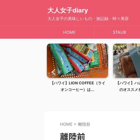
大人女子diary
大人女子の美味しいもの・旅記録・時々美容
HOME
STAUB
リンツ・リンドールの全
【ハワイ】LION COFFEE（ライ
【ハワイ】ハ
ス生まれの至高の...
オンコーヒー）は...
のオススメを
HOME
>
離陸前
離陸前