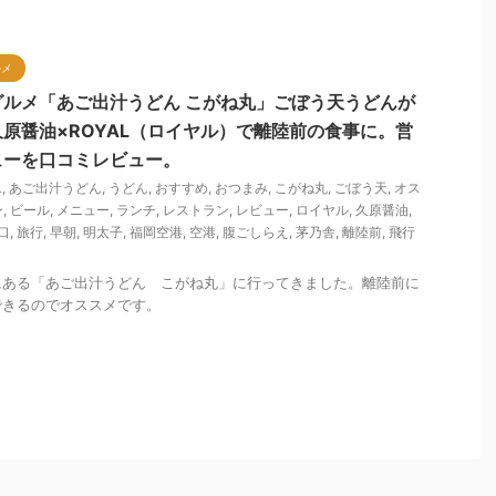
ルメ
ルメ「あご出汁うどん こがね丸」ごぼう天うどんが
原醤油×ROYAL（ロイヤル）で離陸前の食事に。営
ューを口コミレビュー。
L
,
あご出汁うどん
,
うどん
,
おすすめ
,
おつまみ
,
こがね丸
,
ごぼう天
,
オス
ン
,
ビール
,
メニュー
,
ランチ
,
レストラン
,
レビュー
,
ロイヤル
,
久原醤油
,
口
,
旅行
,
早朝
,
明太子
,
福岡空港
,
空港
,
腹ごしらえ
,
茅乃舎
,
離陸前
,
飛行
にある「あご出汁うどん こがね丸」に行ってきました。離陸前に
できるのでオススメです。