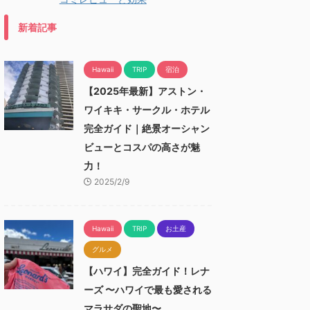
新着記事
Hawaii
TRIP
宿泊
【2025年最新】アストン・
ワイキキ・サークル・ホテル
完全ガイド｜絶景オーシャン
ビューとコスパの高さが魅
力！
2025/2/9
Hawaii
TRIP
お土産
グルメ
【ハワイ】完全ガイド！レナ
ーズ 〜ハワイで最も愛される
マラサダの聖地〜