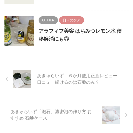
OTHER
日々のケア
アラフィフ美容 はちみつレモン水 便
秘解消にも◎
あきゅらいず ６か月使用正直レビュー
口コミ 続けるのは石鹸のみ？
あきゅらいず「泡石」濃密泡の作り方 お
すすめ 石鹸ケース