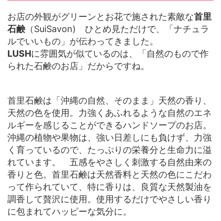
お店の外観がグリーンとお花で施された素敵な
首里
石鹸
（SuiSavon) ひとめ見ただけで、「ナチュラ
ルでいいもの」が伝わってきました。
LUSH
に雰囲気が似ているのは、「自然のもので作
られた石鹸のお店」だからですね。
首里石鹸は「沖縄の自然、そのまま」天然の香り、
天然の色を使用。力強くあふれるような自然のエネ
ルギーを感じることができるハンドソープのお店。
沖縄の植物や果物は、強い日差しにも負けず、力強
く育っているので、たっぷりの栄養分と生命力に溢
れています。 五感をやさしく刺激する自然由来の
香りと色。首里石鹸は天然香料と天然の色にこだわ
って作られていて、特に香りは、良質な天然製油を
調香して贅沢に使用。使用するだけでやさしい香り
に包まれてハッピーな気分に。