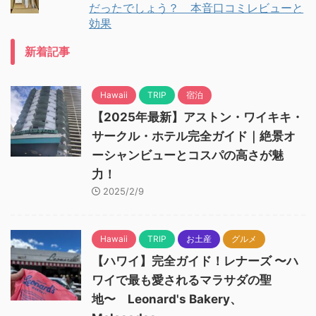
だったでしょう？ 本音口コミレビューと
効果
新着記事
Hawaii
TRIP
宿泊
【2025年最新】アストン・ワイキキ・
サークル・ホテル完全ガイド｜絶景オ
ーシャンビューとコスパの高さが魅
力！
2025/2/9
Hawaii
TRIP
お土産
グルメ
【ハワイ】完全ガイド！レナーズ 〜ハ
ワイで最も愛されるマラサダの聖
地〜 Leonard's Bakery、