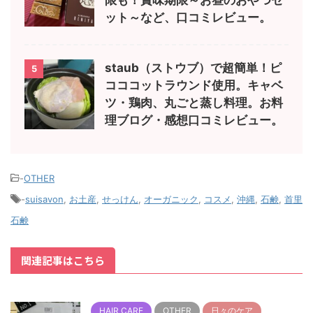
限も！賞味期限～お昼のおやつセ
ット～など、口コミレビュー。
staub（ストウブ）で超簡単！ピ
5
コココットラウンド使用。キャベ
ツ・鶏肉、丸ごと蒸し料理。お料
理ブログ・感想口コミレビュー。
-
OTHER
-
suisavon
,
お土産
,
せっけん
,
オーガニック
,
コスメ
,
沖縄
,
石鹸
,
首里
石鹸
関連記事はこちら
HAIR CARE
OTHER
日々のケア