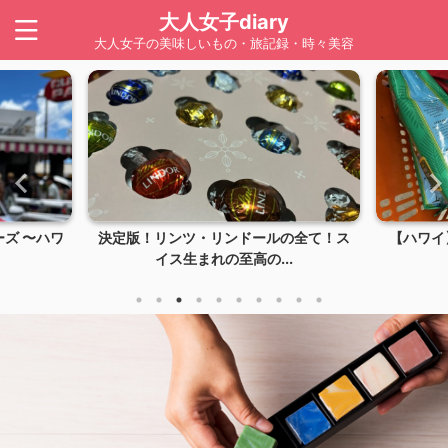
大人女子diary
大人女子の美味しいもの・旅記録・時々美容
の全て！ス
【ハワイ】LION COFFEE（ライオンコ
【ハワイ
.
ーヒー）は...