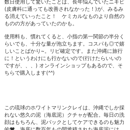
数日使用して驚いたことは、長年悩んでいたニキビ
(皮膚科に通っても改善されなかった！)が、みるみ
る消えていったこと！ ケミカルなものより自然の
ものの方があっていたのかも。
使用料も、慣れてくると、小指の第一関節の半分く
らいでも、十分な量が泡立ちます。コスパも◎で嬉
しいことばかり~。リピ確定です。また沖縄に旅行
に！というわけにも行かないので(行けたらいいの
ですが、、、) オンラインショップもあるので、そ
ちらで購入します(^^)
この琉球のホワイトマリンクレイは、沖縄でしか採
れない悠久の泥（海底泥）クチャが配合。毎日の洗
顔はもちろん、泥パックとしてケアできるのも魅力
的♥ 海底に数百年もの間堆積された海底泥には、