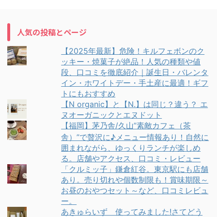
人気の投稿とページ
【2025年最新】危険！キルフェボンのク
ッキー・焼菓子が絶品！人気の種類や値
段、口コミを徹底紹介｜誕生日・バレンタ
イン・ホワイトデー・手土産に最適！ギフ
トにもおすすめ
【N organic】と【N.】は同じ？違う？ エ
ヌオーガニックとエヌドット
【福岡】茅乃舎/久山”素敵カフェ（茶
舎）”で贅沢に♪メニュー情報あり！自然に
囲まれながら、ゆっくりランチが楽しめ
る。店舗やアクセス、口コミ・レビュー
「クルミッ子」鎌倉紅谷。東京駅にも店舗
あり。売り切れや個数制限も！賞味期限～
お昼のおやつセット～など、口コミレビュ
ー。
あきゅらいず 使ってみました!さてどう