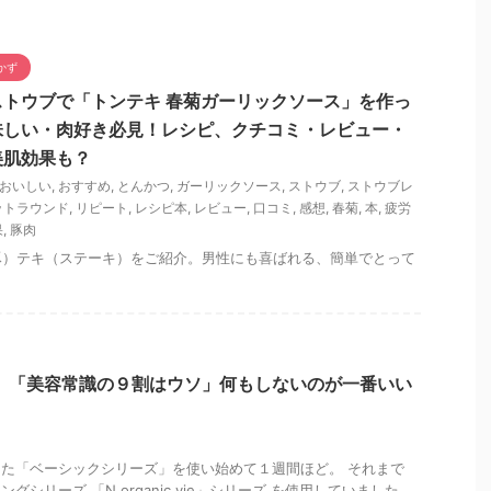
かず
トウブで「トンテキ 春菊ガーリックソース」を作っ
味しい・肉好き必見！レシピ、クチコミ・レビュー・
美肌効果も？
おいしい
,
おすすめ
,
とんかつ
,
ガーリックソース
,
ストウブ
,
ストウブレ
ットラウンド
,
リピート
,
レシピ本
,
レビュー
,
口コミ
,
感想
,
春菊
,
本
,
疲労
果
,
豚肉
豚）テキ（ステーキ）をご紹介。男性にも喜ばれる、簡単でとって
！
 「美容常識の９割はウソ」何もしないのが一番いい
で購入した「ベーシックシリーズ」を使い始めて１週間ほど。 それまで
イジングシリーズ 「N organic vie」シリーズ を使用していました。