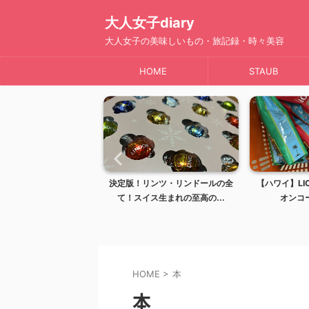
大人女子diary
大人女子の美味しいもの・旅記録・時々美容
HOME
STAUB
】完全ガイド！レナーズ
決定版！リンツ・リンドールの全
【ハワイ】LIO
イで最も愛される...
て！スイス生まれの至高の...
オンコー
HOME
>
本
本