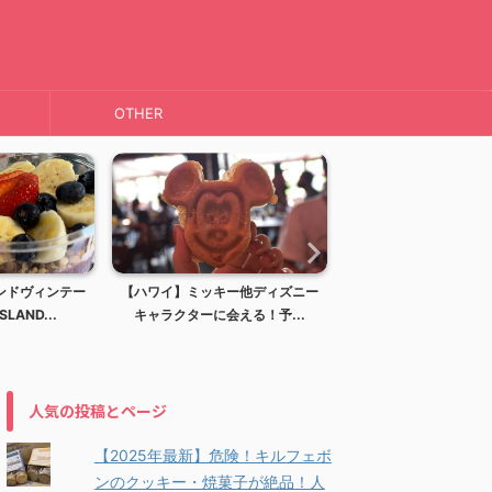
OTHER
ンドヴィンテー
【ハワイ】ミッキー他ディズニー
【ハワイ】ディズニー
LAND...
キャラクターに会える！予...
アウラニディズニーリ
人気の投稿とページ
【2025年最新】危険！キルフェボ
ンのクッキー・焼菓子が絶品！人