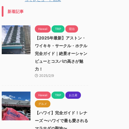
新着記事
Hawaii
TRIP
宿泊
【2025年最新】アストン・
ワイキキ・サークル・ホテル
完全ガイド｜絶景オーシャン
ビューとコスパの高さが魅
力！
2025/2/9
Hawaii
TRIP
お土産
グルメ
【ハワイ】完全ガイド！レナ
ーズ 〜ハワイで最も愛される
マラサダの聖地〜