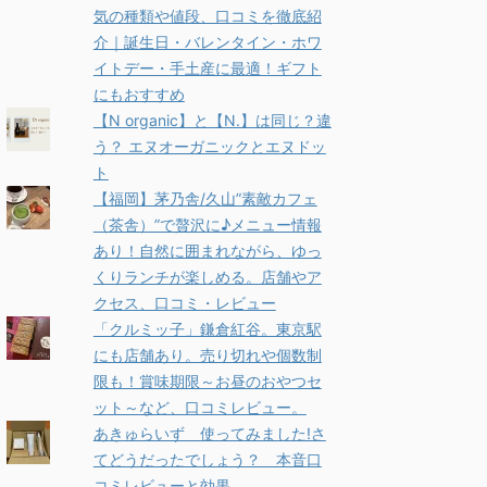
気の種類や値段、口コミを徹底紹
介｜誕生日・バレンタイン・ホワ
イトデー・手土産に最適！ギフト
にもおすすめ
【N organic】と【N.】は同じ？違
う？ エヌオーガニックとエヌドッ
ト
【福岡】茅乃舎/久山”素敵カフェ
（茶舎）”で贅沢に♪メニュー情報
あり！自然に囲まれながら、ゆっ
くりランチが楽しめる。店舗やア
クセス、口コミ・レビュー
「クルミッ子」鎌倉紅谷。東京駅
にも店舗あり。売り切れや個数制
限も！賞味期限～お昼のおやつセ
ット～など、口コミレビュー。
あきゅらいず 使ってみました!さ
てどうだったでしょう？ 本音口
コミレビューと効果