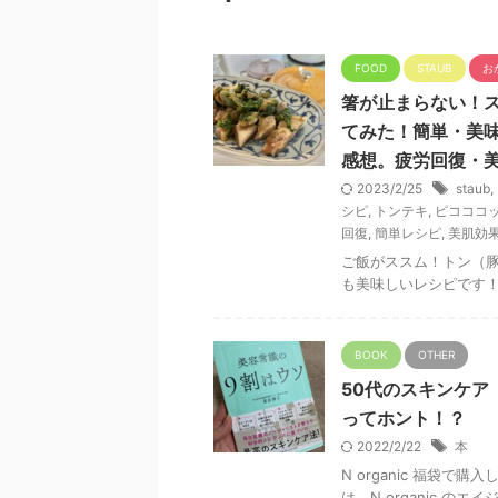
FOOD
STAUB
お
箸が止まらない！ス
てみた！簡単・美
感想。疲労回復・
2023/2/25
staub
,
シピ
,
トンテキ
,
ピコココ
回復
,
簡単レシピ
,
美肌効
ご飯がススム！トン（
も美味しいレシピです
BOOK
OTHER
50代のスキンケア
ってホント！？
2022/2/22
本
N organic 福袋
は、N organic のエ