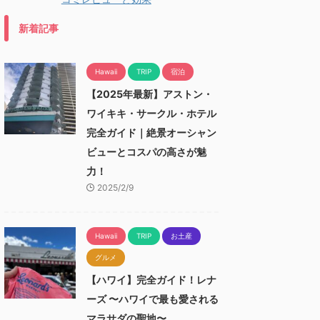
新着記事
Hawaii
TRIP
宿泊
【2025年最新】アストン・
ワイキキ・サークル・ホテル
完全ガイド｜絶景オーシャン
ビューとコスパの高さが魅
力！
2025/2/9
Hawaii
TRIP
お土産
グルメ
【ハワイ】完全ガイド！レナ
ーズ 〜ハワイで最も愛される
マラサダの聖地〜