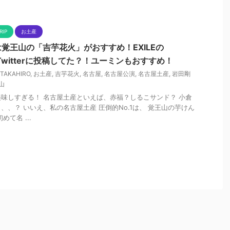
RIP
お土産
覚王山の「吉芋花火」がおすすめ！EXILEの
もTwitterに投稿してた？！ユーミンもおすすめ！
TAKAHIRO
,
お土産
,
吉芋花火
,
名古屋
,
名古屋公演
,
名古屋土産
,
岩田剛
山
味しすぎる！ 名古屋土産といえば、赤福？しるこサンド？ 小倉
、、？ いいえ、私の名古屋土産 圧倒的No.1は、 覚王山の芋けん
て名 ...