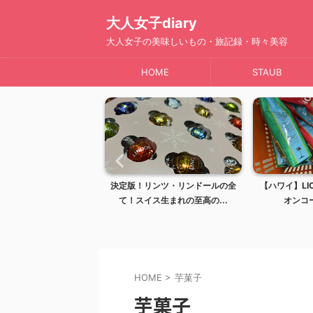
大人女子diary
大人女子の美味しいもの・旅記録・時々美容
HOME
STAUB
版！リンツ・リンドールの全
【ハワイ】LION COFFEE（ライ
【ハワイ
！スイス生まれの至高の...
オンコーヒー）は...
のオス
HOME
>
芋菓子
芋菓子