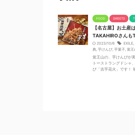
FOOD
SWEETS
T
【名古屋】お土産は
TAKAHIROさん
2023/10/6
EXILE
,
典
,
芋けんぴ
,
芋菓子
,
覚王
覚王山の、芋けんぴが美
トーストラングドシャ、
ぴ「吉芋花火」です！ 初め