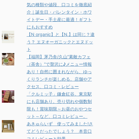
気の種類や値段、口コミを徹底紹
介｜誕生日・バレンタイン・ホワ
イトデー・手土産に最適！ギフト
にもおすすめ
【N organic】と【N.】は同じ？違
う？ エヌオーガニックとエヌドッ
ト
【福岡】茅乃舎/久山”素敵カフェ
（茶舎）”で贅沢に♪メニュー情報
あり！自然に囲まれながら、ゆっ
くりランチが楽しめる。店舗やア
クセス、口コミ・レビュー
「クルミッ子」鎌倉紅谷。東京駅
にも店舗あり。売り切れや個数制
限も！賞味期限～お昼のおやつセ
ット～など、口コミレビュー。
あきゅらいず 使ってみました!さ
てどうだったでしょう？ 本音口
コミレビューと効果