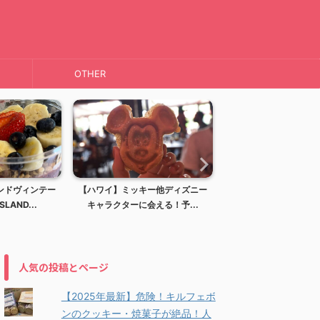
OTHER
ッキー他ディズニー
【ハワイ】ディズニーリゾート！
【ハワイ】KAI C
ーに会える！予...
アウラニディズニーリゾー...
ーヒー)h
人気の投稿とページ
【2025年最新】危険！キルフェボ
ンのクッキー・焼菓子が絶品！人