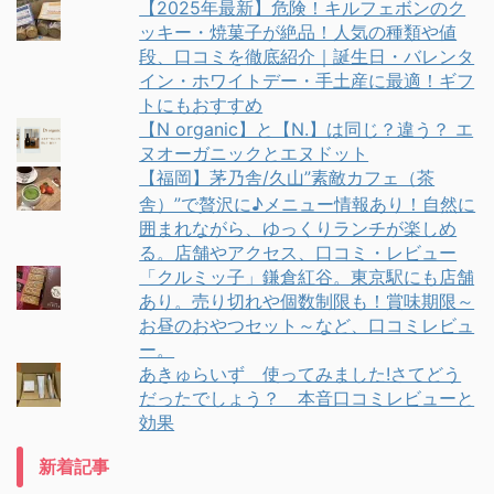
【2025年最新】危険！キルフェボンのク
ッキー・焼菓子が絶品！人気の種類や値
段、口コミを徹底紹介｜誕生日・バレンタ
イン・ホワイトデー・手土産に最適！ギフ
トにもおすすめ
【N organic】と【N.】は同じ？違う？ エ
ヌオーガニックとエヌドット
【福岡】茅乃舎/久山”素敵カフェ（茶
舎）”で贅沢に♪メニュー情報あり！自然に
囲まれながら、ゆっくりランチが楽しめ
る。店舗やアクセス、口コミ・レビュー
「クルミッ子」鎌倉紅谷。東京駅にも店舗
あり。売り切れや個数制限も！賞味期限～
お昼のおやつセット～など、口コミレビュ
ー。
あきゅらいず 使ってみました!さてどう
だったでしょう？ 本音口コミレビューと
効果
新着記事