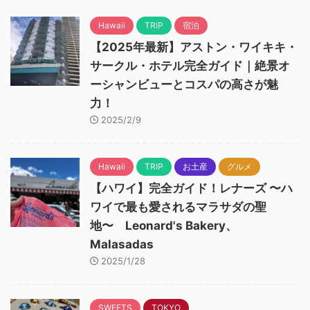
Hawaii
TRIP
宿泊
【2025年最新】アストン・ワイキキ・
サークル・ホテル完全ガイド｜絶景オ
ーシャンビューとコスパの高さが魅
力！
2025/2/9
Hawaii
TRIP
お土産
グルメ
【ハワイ】完全ガイド！レナーズ 〜ハ
ワイで最も愛されるマラサダの聖
地〜 Leonard's Bakery、
Malasadas
2025/1/28
SWEETS
TOKYO