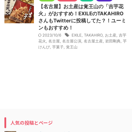
【名古屋】お土産は覚王山の「吉芋花
火」がおすすめ！EXILEのTAKAHIRO
さんもTwitterに投稿してた？！ユーミ
ンもおすすめ！
2023/10/6
EXILE
,
TAKAHIRO
,
お土産
,
吉芋
花火
,
名古屋
,
名古屋公演
,
名古屋土産
,
岩田剛典
,
芋
けんぴ
,
芋菓子
,
覚王山
人気の投稿とページ