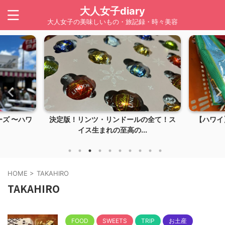
大人女子diary
大人女子の美味しいもの・旅記録・時々美容
ズ 〜ハワ
決定版！リンツ・リンドールの全て！ス
【ハワイ】
イス生まれの至高の...
HOME
>
TAKAHIRO
TAKAHIRO
FOOD
SWEETS
TRIP
お土産