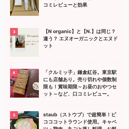
コミレビューと効果
【N organic】と【N.】は同じ？
3
違う？ エヌオーガニックとエヌド
ット
「クルミッ子」鎌倉紅谷。東京駅
4
にも店舗あり。売り切れや個数制
限も！賞味期限～お昼のおやつセ
ット～など、口コミレビュー。
staub（ストウブ）で超簡単！ピ
5
コココットラウンド使用。キャベ
ツ・鶏肉、丸ごと蒸し料理。お料