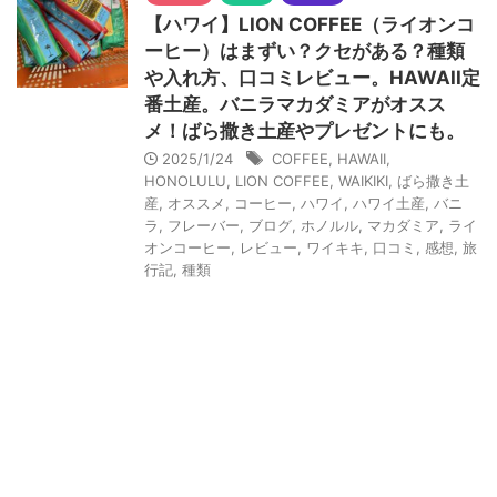
【ハワイ】LION COFFEE（ライオンコ
ーヒー）はまずい？クセがある？種類
や入れ方、口コミレビュー。HAWAII定
番土産。バニラマカダミアがオスス
メ！ばら撒き土産やプレゼントにも。
2025/1/24
COFFEE
,
HAWAII
,
HONOLULU
,
LION COFFEE
,
WAIKIKI
,
ばら撒き土
産
,
オススメ
,
コーヒー
,
ハワイ
,
ハワイ土産
,
バニ
ラ
,
フレーバー
,
ブログ
,
ホノルル
,
マカダミア
,
ライ
オンコーヒー
,
レビュー
,
ワイキキ
,
口コミ
,
感想
,
旅
行記
,
種類