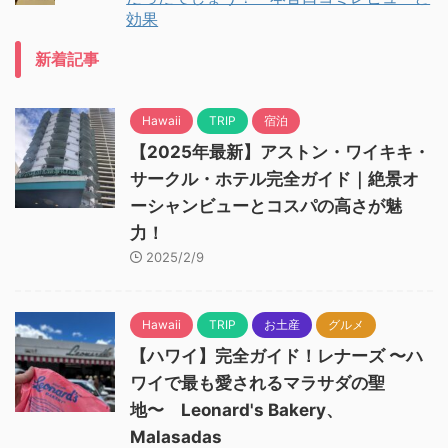
効果
新着記事
Hawaii
TRIP
宿泊
【2025年最新】アストン・ワイキキ・
サークル・ホテル完全ガイド｜絶景オ
ーシャンビューとコスパの高さが魅
力！
2025/2/9
Hawaii
TRIP
お土産
グルメ
【ハワイ】完全ガイド！レナーズ 〜ハ
ワイで最も愛されるマラサダの聖
地〜 Leonard's Bakery、
Malasadas