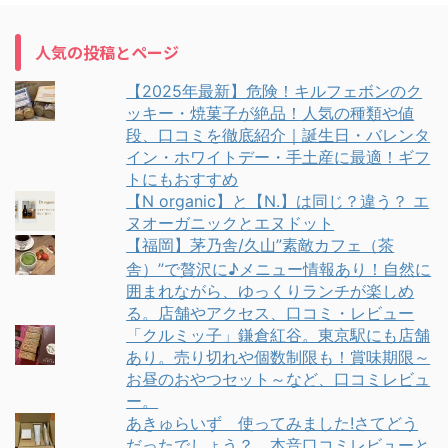
人気の投稿とページ
【2025年最新】危険！キルフェボンのク
ッキー・焼菓子が絶品！人気の種類や値
段、口コミを徹底紹介｜誕生日・バレンタ
イン・ホワイトデー・手土産に最適！ギフ
トにもおすすめ
【N organic】と【N.】は同じ？違う？ エ
ヌオーガニックとエヌドット
【福岡】茅乃舎/久山”素敵カフェ（茶
舎）”で贅沢に♪メニュー情報あり！自然に
囲まれながら、ゆっくりランチが楽しめ
る。店舗やアクセス、口コミ・レビュー
「クルミッ子」鎌倉紅谷。東京駅にも店舗
あり。売り切れや個数制限も！賞味期限～
お昼のおやつセット～など、口コミレビュ
ー。
あきゅらいず 使ってみました!さてどう
だったでしょう？ 本音口コミレビューと