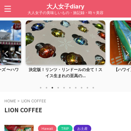
大人女子diary
大人女子の美味しいもの・旅記録・時々美容
ズ 〜ハワ
決定版！リンツ・リンドールの全て！ス
【ハワイ】
イス生まれの至高の...
HOME
>
LION COFFEE
LION COFFEE
Hawaii
TRIP
お土産