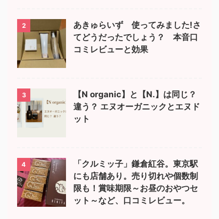
あきゅらいず 使ってみました!さ
2
てどうだったでしょう？ 本音口
コミレビューと効果
【N organic】と【N.】は同じ？
3
違う？ エヌオーガニックとエヌド
ット
「クルミッ子」鎌倉紅谷。東京駅
4
にも店舗あり。売り切れや個数制
限も！賞味期限～お昼のおやつセ
ット～など、口コミレビュー。