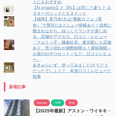
トにもおすすめ
【N organic】と【N.】は同じ？違う？ エ
ヌオーガニックとエヌドット
【福岡】茅乃舎/久山”素敵カフェ（茶
舎）”で贅沢に♪メニュー情報あり！自然に
囲まれながら、ゆっくりランチが楽しめ
る。店舗やアクセス、口コミ・レビュー
「クルミッ子」鎌倉紅谷。東京駅にも店舗
あり。売り切れや個数制限も！賞味期限～
お昼のおやつセット～など、口コミレビュ
ー。
あきゅらいず 使ってみました!さてどう
だったでしょう？ 本音口コミレビューと
効果
新着記事
Hawaii
TRIP
宿泊
【2025年最新】アストン・ワイキキ・