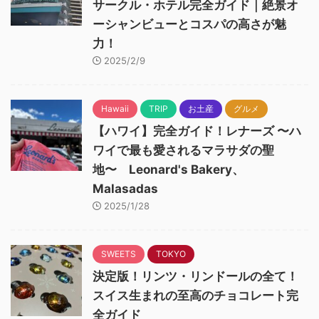
サークル・ホテル完全ガイド｜絶景オ
ーシャンビューとコスパの高さが魅
力！
2025/2/9
Hawaii
TRIP
お土産
グルメ
【ハワイ】完全ガイド！レナーズ 〜ハ
ワイで最も愛されるマラサダの聖
地〜 Leonard's Bakery、
Malasadas
2025/1/28
SWEETS
TOKYO
決定版！リンツ・リンドールの全て！
スイス生まれの至高のチョコレート完
全ガイド