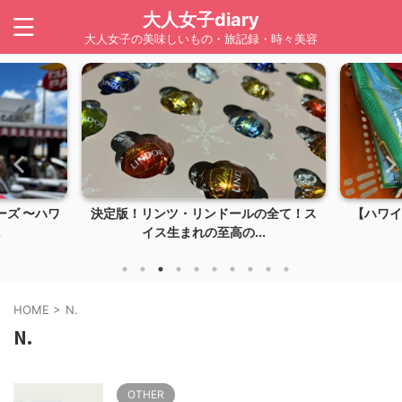
大人女子diary
大人女子の美味しいもの・旅記録・時々美容
ズ 〜ハワ
決定版！リンツ・リンドールの全て！ス
【ハワイ】
イス生まれの至高の...
HOME
>
N.
N.
OTHER