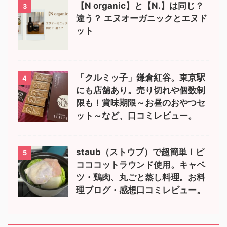
【N organic】と【N.】は同じ？
3
違う？ エヌオーガニックとエヌド
ット
「クルミッ子」鎌倉紅谷。東京駅
4
にも店舗あり。売り切れや個数制
限も！賞味期限～お昼のおやつセ
ット～など、口コミレビュー。
staub（ストウブ）で超簡単！ピ
5
コココットラウンド使用。キャベ
ツ・鶏肉、丸ごと蒸し料理。お料
理ブログ・感想口コミレビュー。