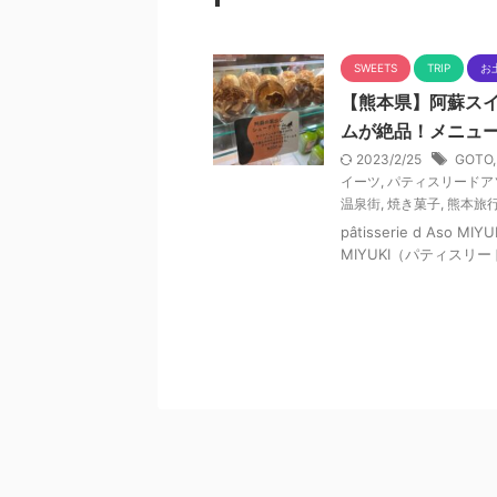
SWEETS
TRIP
お
【熊本県】阿蘇スイ
ムが絶品！メニュ
2023/2/25
GOTO
イーツ
,
パティスリードア
温泉街
,
焼き菓子
,
熊本旅
pâtisserie d Aso 
MIYUKI（パティスリ