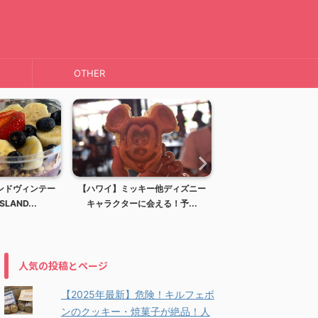
OTHER
ンドヴィンテー
【ハワイ】ミッキー他ディズニー
【ハワイ】ディズニー
LAND...
キャラクターに会える！予...
アウラニディズニーリ
人気の投稿とページ
【2025年最新】危険！キルフェボ
ンのクッキー・焼菓子が絶品！人