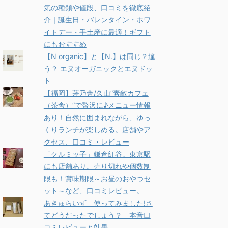
気の種類や値段、口コミを徹底紹
介｜誕生日・バレンタイン・ホワ
イトデー・手土産に最適！ギフト
にもおすすめ
【N organic】と【N.】は同じ？違
う？ エヌオーガニックとエヌドッ
ト
【福岡】茅乃舎/久山”素敵カフェ
（茶舎）”で贅沢に♪メニュー情報
あり！自然に囲まれながら、ゆっ
くりランチが楽しめる。店舗やア
クセス、口コミ・レビュー
「クルミッ子」鎌倉紅谷。東京駅
にも店舗あり。売り切れや個数制
限も！賞味期限～お昼のおやつセ
ット～など、口コミレビュー。
あきゅらいず 使ってみました!さ
てどうだったでしょう？ 本音口
コミレビューと効果