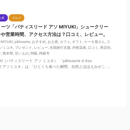
土産
グルメ
ーツ「パティスリード アソ MIYUKI」シュークリー
ーや営業時間、アクセス方法は？口コミ、レビュー。
,
MIYUKI
,
pâtisserie
,
おすすめ
,
お土産
,
カフェ
,
ギフト
,
ケーキ屋さん
,
ス
ソミユキ
,
プレゼント
,
レビュー
,
全国旅行支援
,
内牧温泉
,
口コミ
,
商店街
,
行
,
熊本県
,
甘いもの
,
阿蘇
,
阿蘇市
MIYUKI（パティスリード アソ ミユキ） 「pâtisserie d Aso
ードアソミユキ」は 「ひとくち食べた瞬間、自然とほほえみがこ ...