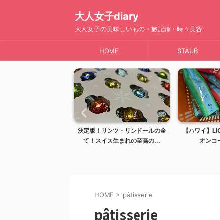
大人女子diary
大人女子の美味しいもの・旅記録・時々美容
HOME
STAUB
】完全ガイド！レナーズ
決定版！リンツ・リンドールの全
【ハワイ】LIO
イで最も愛される...
て！スイス生まれの至高の...
オンコー
HOME
>
pâtisserie
pâtisserie