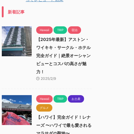
新着記事
Hawaii
TRIP
宿泊
【2025年最新】アストン・
ワイキキ・サークル・ホテル
完全ガイド｜絶景オーシャン
ビューとコスパの高さが魅
力！
2025/2/9
Hawaii
TRIP
お土産
グルメ
【ハワイ】完全ガイド！レナ
ーズ 〜ハワイで最も愛される
マラサダの聖地〜