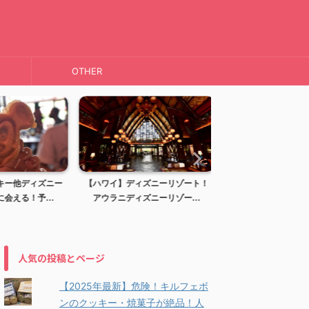
OTHER
ー他ディズニー
【ハワイ】ディズニーリゾート！
【ハワイ】KAI COFFE
える！予...
アウラニディズニーリゾー...
ーヒー)haw..
人気の投稿とページ
【2025年最新】危険！キルフェボ
ンのクッキー・焼菓子が絶品！人