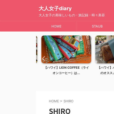
大人女子diary
大人女子の美味しいもの・旅記録・時々美容
HOME
STAUB
リンツ・リンドールの全
【ハワイ】LION COFFEE（ライ
【ハワイ】ハ
ス生まれの至高の...
オンコーヒー）は...
のオススメを
HOME
>
SHIRO
SHIRO