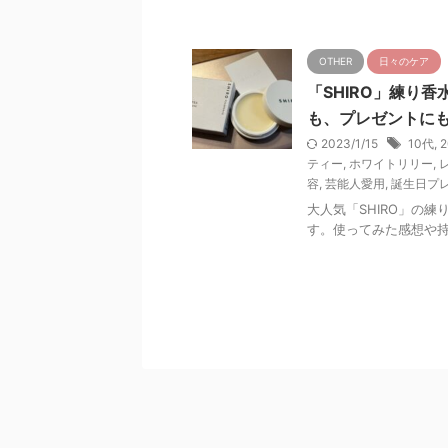
OTHER
日々のケア
「SHIRO」練り
も、プレゼントに
2023/1/15
10代
,
ティー
,
ホワイトリリー
,
容
,
芸能人愛用
,
誕生日プ
大人気「SHIRO」の
す。使ってみた感想や