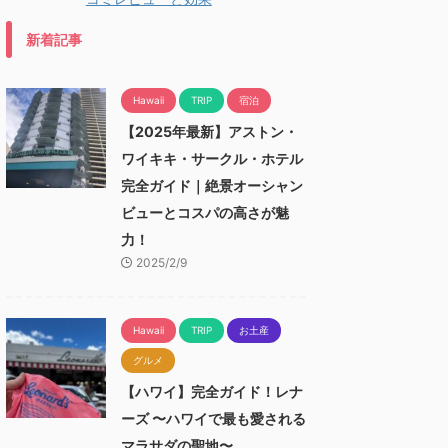
新着記事
Hawaii
TRIP
宿泊
【2025年最新】アストン・
ワイキキ・サークル・ホテル
完全ガイド｜絶景オーシャン
ビューとコスパの高さが魅
力！
2025/2/9
Hawaii
TRIP
お土産
グルメ
【ハワイ】完全ガイド！レナ
ーズ 〜ハワイで最も愛される
マラサダの聖地〜