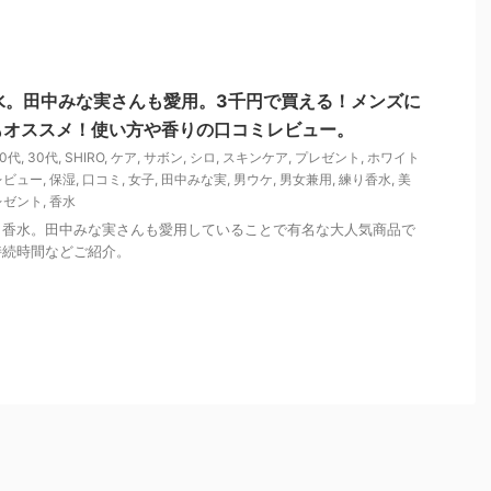
香水。田中みな実さんも愛用。3千円で買える！メンズに
もオススメ！使い方や香りの口コミレビュー。
20代
,
30代
,
SHIRO
,
ケア
,
サボン
,
シロ
,
スキンケア
,
プレゼント
,
ホワイト
レビュー
,
保湿
,
口コミ
,
女子
,
田中みな実
,
男ウケ
,
男女兼用
,
練り香水
,
美
レゼント
,
香水
練り香水。田中みな実さんも愛用していることで有名な大人気商品で
持続時間などご紹介。