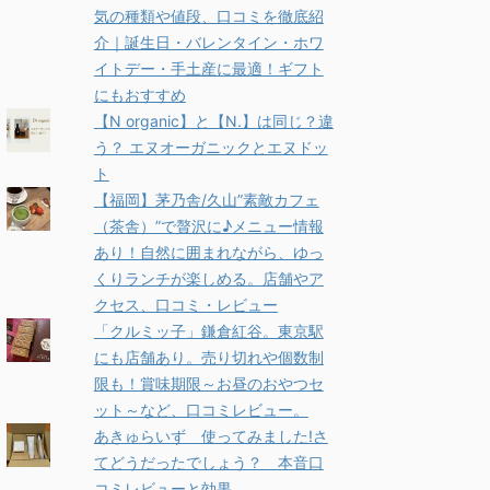
気の種類や値段、口コミを徹底紹
介｜誕生日・バレンタイン・ホワ
イトデー・手土産に最適！ギフト
にもおすすめ
【N organic】と【N.】は同じ？違
う？ エヌオーガニックとエヌドッ
ト
【福岡】茅乃舎/久山”素敵カフェ
（茶舎）”で贅沢に♪メニュー情報
あり！自然に囲まれながら、ゆっ
くりランチが楽しめる。店舗やア
クセス、口コミ・レビュー
「クルミッ子」鎌倉紅谷。東京駅
にも店舗あり。売り切れや個数制
限も！賞味期限～お昼のおやつセ
ット～など、口コミレビュー。
あきゅらいず 使ってみました!さ
てどうだったでしょう？ 本音口
コミレビューと効果