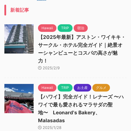
新着記事
Hawaii
TRIP
宿泊
【2025年最新】アストン・ワイキキ・
サークル・ホテル完全ガイド｜絶景オ
ーシャンビューとコスパの高さが魅
力！
2025/2/9
Hawaii
TRIP
お土産
グルメ
【ハワイ】完全ガイド！レナーズ 〜ハ
ワイで最も愛されるマラサダの聖
地〜 Leonard's Bakery、
Malasadas
2025/1/28