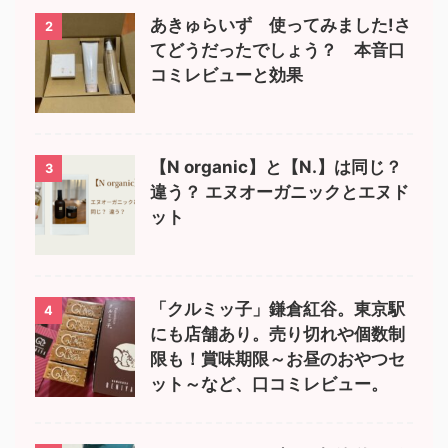
あきゅらいず 使ってみました!さ
2
てどうだったでしょう？ 本音口
コミレビューと効果
【N organic】と【N.】は同じ？
3
違う？ エヌオーガニックとエヌド
ット
「クルミッ子」鎌倉紅谷。東京駅
4
にも店舗あり。売り切れや個数制
限も！賞味期限～お昼のおやつセ
ット～など、口コミレビュー。