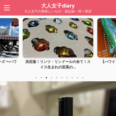
大人女子diary
大人女子の美味しいもの・旅記録・時々美容
の全て！ス
【ハワイ】LION COFFEE（ライオンコ
【ハワイ
.
ーヒー）は...