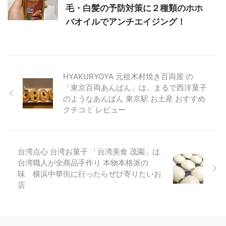
毛・白髪の予防対策に２種類のホホ
バオイルでアンチエイジング！
HYAKURYOYA 元祖木村焼き百両屋 の
「東京百両あんぱん」は、まるで西洋菓子
のようなあんぱん 東京駅 お土産 おすすめ
クチコミ レビュー
台湾点心 台湾お菓子 「台湾美食 茂園」は
台湾職人が全商品手作り 本物本格派の
味 横浜中華街に行ったらぜひ寄りたいお
店