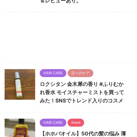
＆レビューあり。
HAIR CARE
日々のケア
ロクシタン 金木犀の香り #ふりむか
れ香水 モイスチャーミストを買って
みた！SNSでトレンド入りのコスメ
HAIR CARE
iHerb
【ホホバオイル】50代の髪の悩み 薄