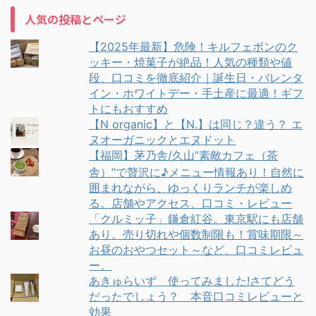
人気の投稿とページ
【2025年最新】危険！キルフェボンのク
ッキー・焼菓子が絶品！人気の種類や値
段、口コミを徹底紹介｜誕生日・バレンタ
イン・ホワイトデー・手土産に最適！ギフ
トにもおすすめ
【N organic】と【N.】は同じ？違う？ エ
ヌオーガニックとエヌドット
【福岡】茅乃舎/久山”素敵カフェ（茶
舎）”で贅沢に♪メニュー情報あり！自然に
囲まれながら、ゆっくりランチが楽しめ
る。店舗やアクセス、口コミ・レビュー
「クルミッ子」鎌倉紅谷。東京駅にも店舗
あり。売り切れや個数制限も！賞味期限～
お昼のおやつセット～など、口コミレビュ
ー。
あきゅらいず 使ってみました!さてどう
だったでしょう？ 本音口コミレビューと
効果